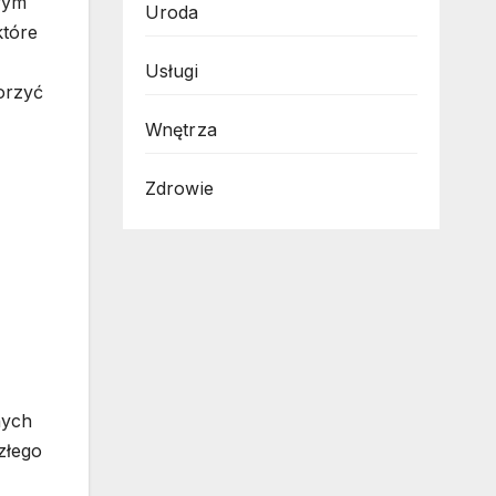
owym
Uroda
które
Usługi
worzyć
Wnętrza
Zdrowie
nych
złego