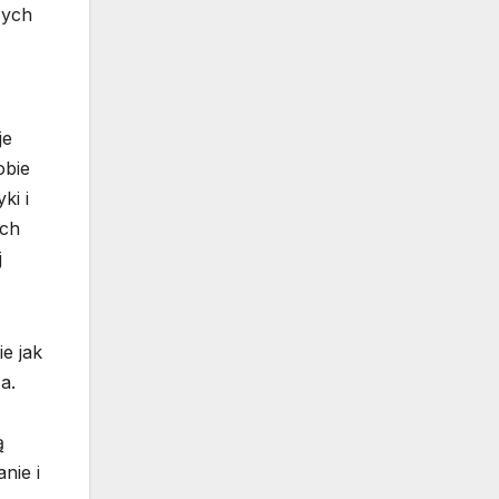
zych
je
obie
ki i
ych
j
e jak
a.
ą
nie i