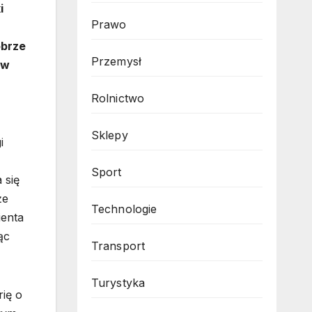
i
Prawo
obrze
Przemysł
 w
Rolnictwo
Sklepy
i
Sport
 się
że
Technologie
ienta
ąc
Transport
Turystyka
rię o