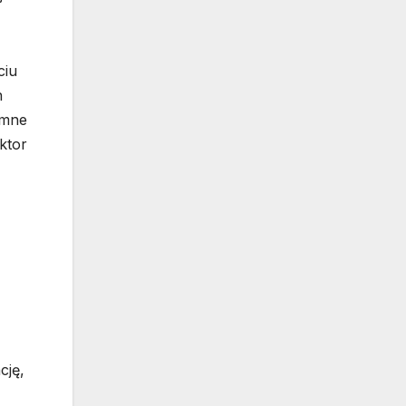
ciu
h
omne
ktor
cję,