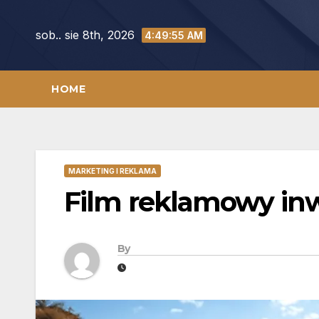
Skip
to
sob.. sie 8th, 2026
4:49:56 AM
content
HOME
MARKETING I REKLAMA
Film reklamowy inw
By