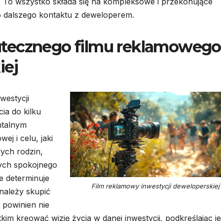
i. To wszystko składa się na kompleksowe i przekonujące
do dalszego kontaktu z deweloperem.
utecznego filmu reklamowego
iej
westycji
ia do kilku
ntalnym
ej i celu, jaki
ych rodzin,
cych spokojnego
e determinuje
Film reklamowy inwestycji deweloperskiej
 należy skupić
m powinien nie
m kreować wizję życia w danej inwestycji, podkreślając je