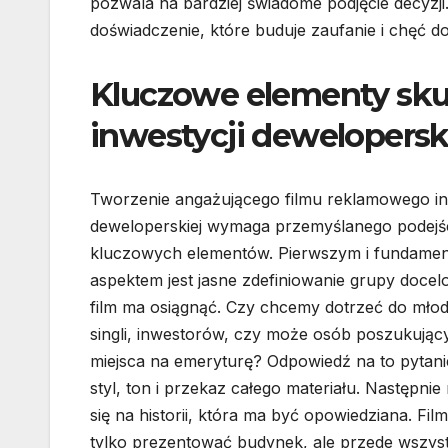
pozwala na bardziej świadome podjęcie decyzj
doświadczenie, które buduje zaufanie i chęć 
Kluczowe elementy sk
inwestycji dewelopersk
Tworzenie angażującego filmu reklamowego in
deweloperskiej wymaga przemyślanego podejśc
kluczowych elementów. Pierwszym i fundame
aspektem jest jasne zdefiniowanie grupy docelow
film ma osiągnąć. Czy chcemy dotrzeć do młod
singli, inwestorów, czy może osób poszukują
miejsca na emeryturę? Odpowiedź na to pytani
styl, ton i przekaz całego materiału. Następnie
się na historii, która ma być opowiedziana. Fil
tylko prezentować budynek, ale przede wszystki