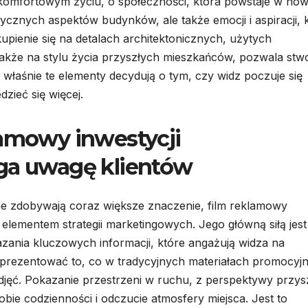
 o komfortowym życiu, o społeczności, która powstaje w n
zycznych aspektów budynków, ale także emocji i aspiracji, 
pienie się na detalach architektonicznych, użytych
 a także na stylu życia przyszłych mieszkańców, pozwala st
właśnie te elementy decydują o tym, czy widz poczuje się
dzieć się więcej.
lamowy inwestycji
ąga uwagę klientów
lne zdobywają coraz większe znaczenie, film reklamowy
 elementem strategii marketingowych. Jego główną siłą jest
zania kluczowych informacji, które angażują widza na
zaprezentować to, co w tradycyjnych materiałach promocyj
zdjęć. Pokazanie przestrzeni w ruchu, z perspektywy przys
ie codzienności i odczucie atmosfery miejsca. Jest to