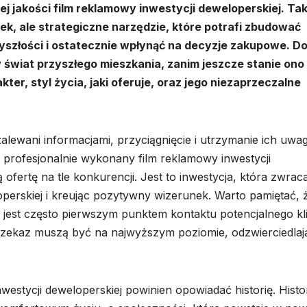
 jakości film reklamowy inwestycji deweloperskiej. Tak
ek, ale strategiczne narzędzie, które potrafi zbudować
yszłości i ostatecznie wpłynąć na decyzje zakupowe. D
 świat przyszłego mieszkania, zanim jeszcze stanie ono
ter, styl życia, jaki oferuje, oraz jego niezaprzeczalne
alewani informacjami, przyciągnięcie i utrzymanie ich uwag
 i profesjonalnie wykonany film reklamowy inwestycji
fertę na tle konkurencji. Jest to inwestycja, która zwraca
operskiej i kreując pozytywny wizerunek. Warto pamiętać, 
m jest często pierwszym punktem kontaktu potencjalnego kl
 przekaz muszą być na najwyższym poziomie, odzwierciedlaj
stycji deweloperskiej powinien opowiadać historię. Histo