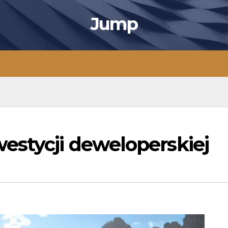
Jump
estycji deweloperskiej