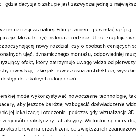
, gdzie decyzja o zakupie jest zazwyczaj jedną z najwięks
anie narracji wizualnej. Film powinien opowiadać spójną
iracje. Może to być historia o rodzinie, która znajduje swo
ozpoczynającej nowy rozdział, czy o osobach ceniących s
sjonalnych ujęć, dynamicznego montażu, odpowiedniej muzy
otyzujący efekt, który zatrzymuje uwagę widza od pierwsz
chy inwestycji, takie jak nowoczesna architektura, wysokie
y dostęp do lokalnych udogodnień.
erskiej może wykorzystywać nowoczesne technologie, taki
spacery, aby jeszcze bardziej wzbogacić doświadczenie widz
ić jej lokalizację i otoczenie, podczas gdy wizualizacje 3D
 sposób realistyczny i atrakcyjny. Wirtualne spacery daj
o eksplorowania przestrzeni, co zwiększa ich zaangażowa