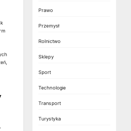
Prawo
ak
Przemysł
irm
Rolnictwo
ych
Sklepy
zeń,
Sport
Technologie
y
Transport
Turystyka
o