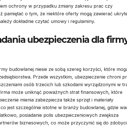
kiem ochrony w przypadku zmiany zakresu prac czy
ż pamiętać o tym, że niektóre oferty mogą zawierać ukryt
należy dokładnie czytać umowy i regulaminy.
iadania ubezpieczenia dla firm
rmy budowlanej niesie ze sobą szereg korzyści, które mog
edsiębiorstwa. Przede wszystkim, ubezpieczenie chroni p
szczeniami osób trzecich lub szkodami wyrządzonymi w tr
irma może uniknąć poważnych strat finansowych, które
pieczenie mienia zabezpiecza także sprzęt i materiały
o jest szczególnie istotne w branży budowlanej, gdzie war
tkowo, posiadanie polis ubezpieczeniowych zwiększa
artnerów biznesowych, co może przyczynić się do zdobyci