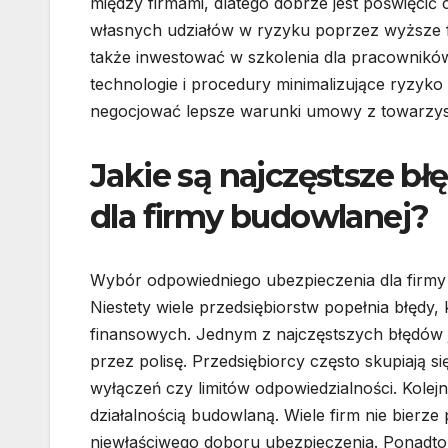
między firmami, dlatego dobrze jest poświęcić
własnych udziałów w ryzyku poprzez wyższe fr
także inwestować w szkolenia dla pracownik
technologie i procedury minimalizujące ryzyko
negocjować lepsze warunki umowy z towarzyst
Jakie są najczęstsze b
dla firmy budowlanej?
Wybór odpowiedniego ubezpieczenia dla firmy 
Niestety wiele przedsiębiorstw popełnia błęd
finansowych. Jednym z najczęstszych błędów 
przez polisę. Przedsiębiorcy często skupiają si
wyłączeń czy limitów odpowiedzialności. Kole
działalnością budowlaną. Wiele firm nie bierz
niewłaściwego doboru ubezpieczenia. Ponadto, n