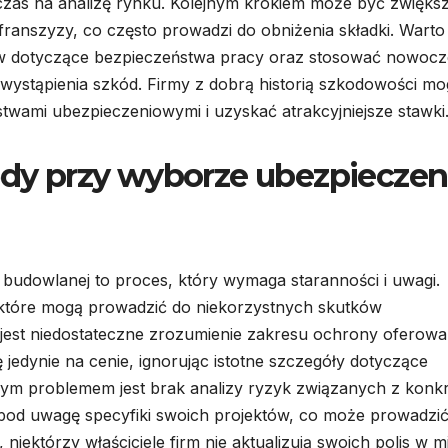
 czas na analizę rynku. Kolejnym krokiem może być zwięks
anszyzy, co często prowadzi do obniżenia składki. Warto
ów dotyczące bezpieczeństwa pracy oraz stosować nowoc
 wystąpienia szkód. Firmy z dobrą historią szkodowości m
wami ubezpieczeniowymi i uzyskać atrakcyjniejsze stawki
łędy przy wyborze ubezpieczen
budowlanej to proces, który wymaga staranności i uwagi.
y, które mogą prowadzić do niekorzystnych skutków
jest niedostateczne zrozumienie zakresu ochrony oferow
ę jedynie na cenie, ignorując istotne szczegóły dotyczące
jnym problemem jest brak analizy ryzyk związanych z konk
e pod uwagę specyfiki swoich projektów, co może prowadzi
iektórzy właściciele firm nie aktualizują swoich polis w m