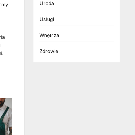
Uroda
irmy
Usługi
Wnętrza
ria
i
Zdrowie
i.