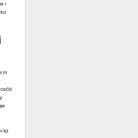
w i
ako
i
irm
 osób
y
aje
oraz