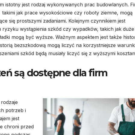
im istotny jest rodzaj wykonywanych prac budowlanych. F
i, takimi jak prace wysokościowe czy roboty ziemne, mogą
ące się prostszymi zadaniami. Kolejnym czynnikiem jest
ym ryzyku wystąpienia szkód czy wypadków, takich jak duże
kładki mogą być wyższe. Ważnym aspektem jest także histo
istorią bezszkodową mogą liczyć na korzystniejsze warunk
szeniami szkód będą musiały liczyć się z wyższymi kosztam
eń są dostępne dla firm
rodzaje
h potrzeb i
ajem jest
re chroni przed
dzone podczas