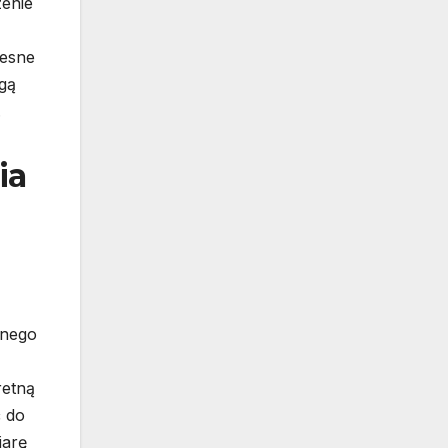
zenie
zesne
ogą
.
ia
anego
retną
ć do
iarę