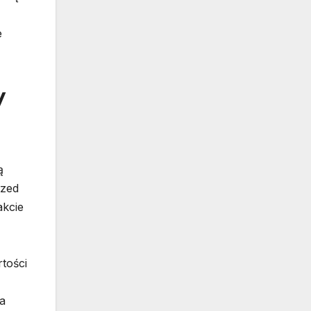
e
y
ą
rzed
akcie
tości
a