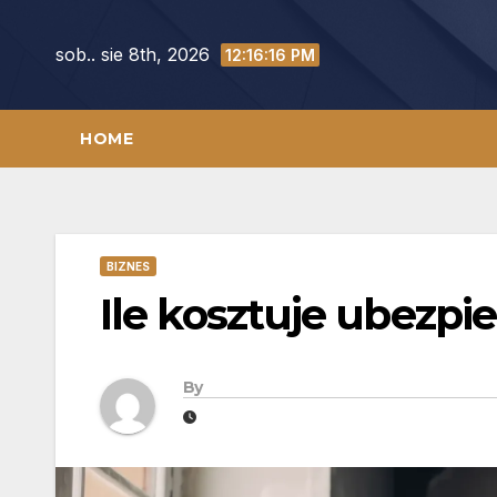
Skip
to
sob.. sie 8th, 2026
12:16:17 PM
content
HOME
BIZNES
Ile kosztuje ubezpi
By