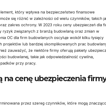
element, który wpływa na bezpieczeństwo finansowe
może się różnić w zależności od wielu czynników, takich j
my oraz zakres ochrony. W 2023 roku ceny ubezpieczeń dla f
by ryzyk związanych z branżą budowlaną oraz zmian w
nia OC dla firm budowlanych oscyluje wokół kilku tysięcy
ch projektów lub bardziej skomplikowanych prac budowlan
eż zauważyć, że niektóre firmy oferują pakiety ubezpiec
ci budowlanej, takie jak odpowiedzialność cywilna,
ypadków przy pracy.
ą na cenę ubezpieczenia firm
terminowana przez szereg czynników, które mogą znacząc