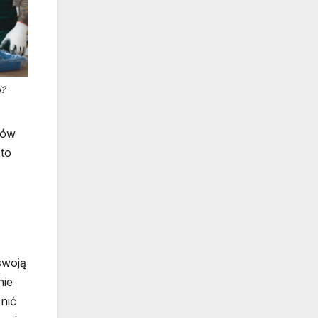
j?
łów
to
swoją
nie
nić