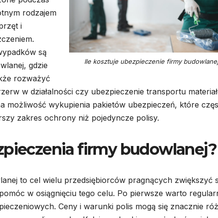
otnym rodzajem
rzęt i
zczeniem.
 wypadków są
Ile kosztuje ubezpieczenie firmy budowlane
wlanej, gdzie
akże rozważyć
rzerw w działalności czy ubezpieczenie transportu materia
 możliwość wykupienia pakietów ubezpieczeń, które częs
erszy zakres ochrony niż pojedyncze polisy.
zpieczenia firmy budowlanej?
anej to cel wielu przedsiębiorców pragnących zwiększyć 
gą pomóc w osiągnięciu tego celu. Po pierwsze warto regular
eczeniowych. Ceny i warunki polis mogą się znacznie róż