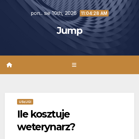
Skip
pon.. sie 10th, 2026
to
11:04:29 AM
content
Jump
USŁUGI
Ile kosztuje
weterynarz?