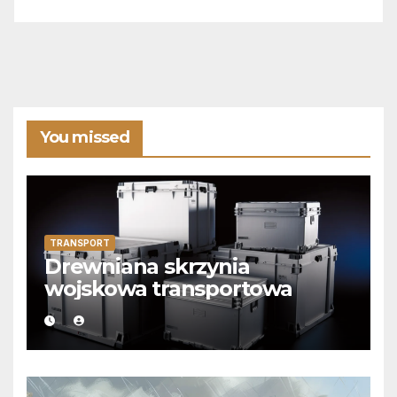
You missed
TRANSPORT
Drewniana skrzynia
wojskowa transportowa