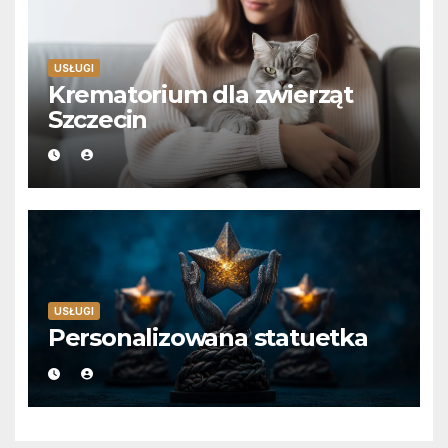
USŁUGI
Krematorium dla zwierząt
Szczecin
USŁUGI
Personalizowana statuetka