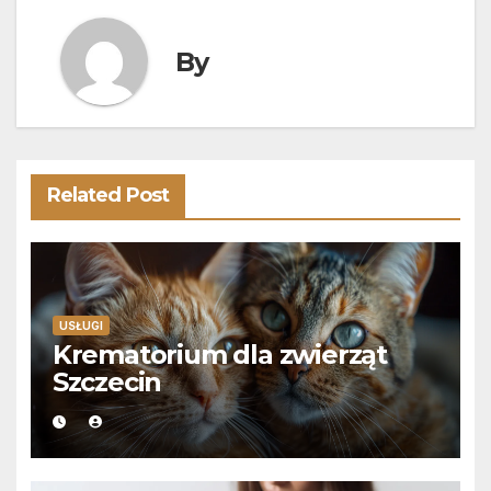
By
Related Post
USŁUGI
Krematorium dla zwierząt
Szczecin