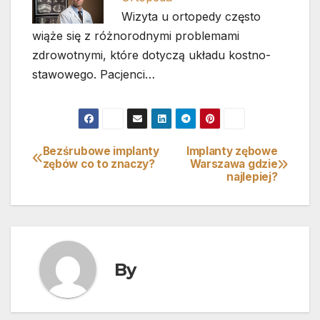
Wizyta u ortopedy często
wiąże się z różnorodnymi problemami
zdrowotnymi, które dotyczą układu kostno-
stawowego. Pacjenci…
Bezśrubowe implanty
Implanty zębowe
Nawigacja
zębów co to znaczy?
Warszawa gdzie
najlepiej?
wpisu
By