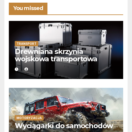
You missed
TRANSPORT
Drewniana skrzynia
wojskowa transportowa
MOTORYZACJA
Wyciągarki do samochodów