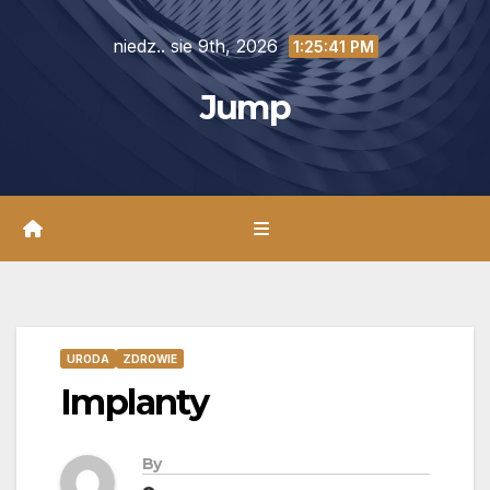
Skip
niedz.. sie 9th, 2026
to
1:25:42 PM
content
Jump
URODA
ZDROWIE
Implanty
By