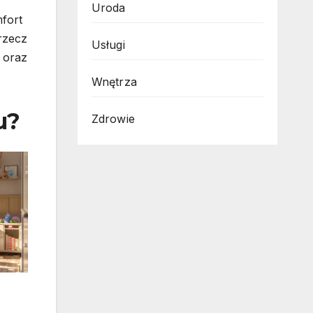
Uroda
fort
 rzecz
Usługi
 oraz
Wnętrza
u?
Zdrowie