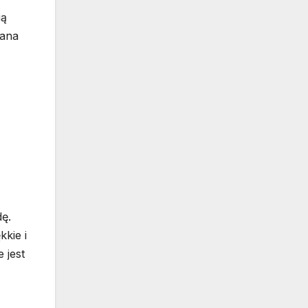
ią
iana
ę.
kkie i
 jest