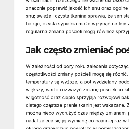
w tkaninach. To szczególnie ważne dla osób ci
znacznie poprawić jakość ich snu oraz ogóln
snu; świeża i czysta tkanina sprawia, że sen st
biorąc, czysta sypialnia może wpłynąć na leps
regularna zmiana pościeli mogą również sprzyj
Jak często zmieniać poś
W zależności od pory roku zalecenia dotycząc
częstotliwości zmiany pościeli mogą się różnić.
temperatury są wyższe, a pot wydzielany podc
większy, warto rozważyć zmianę pościeli co ki
wilgotność oraz ciepło sprzyjają rozwojowi bakt
dlatego częstsze pranie tkanin jest wskazane. 
można nieco wydłużyć czas między zmianami po
nadal zaleca się jej wymianę co najmniej raz w
okresie grzewczym powietrze w pomieszczeniac