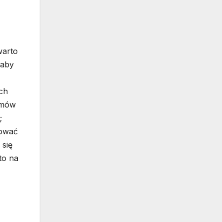
?
warto
 aby
ych
ramów
;
zować
 się
to na