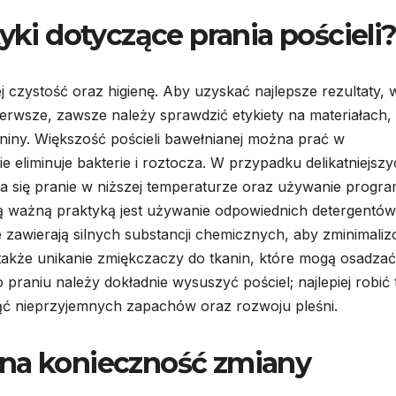
tyki dotyczące prania pościeli
ej czystość oraz higienę. Aby uzyskać najlepsze rezultaty, 
erwsze, zawsze należy sprawdzić etykiety na materiałach,
niny. Większość pościeli bawełnianej można prać w
e eliminuje bakterie i roztocza. W przypadku delikatniejsz
eca się pranie w niższej temperaturze oraz używanie prog
ną ważną praktyką jest używanie odpowiednich detergentów
ie zawierają silnych substancji chemicznych, aby zminimali
także unikanie zmiękczaczy do tkanin, które mogą osadzać
praniu należy dokładnie wysuszyć pościel; najlepiej robić 
ąć nieprzyjemnych zapachów oraz rozwoju pleśni.
 na konieczność zmiany