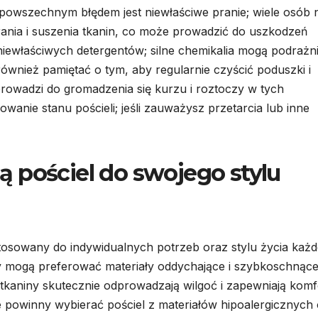
owszechnym błędem jest niewłaściwe pranie; wiele osób n
rania i suszenia tkanin, co może prowadzić do uszkodzeń
niewłaściwych detergentów; silne chemikalia mogą podrażn
ównież pamiętać o tym, aby regularnie czyścić poduszki i
prowadzi do gromadzenia się kurzu i roztoczy w tych
owanie stanu pościeli; jeśli zauważysz przetarcia lub inne
 pościel do swojego stylu
tosowany do indywidualnych potrzeb oraz stylu życia każd
y mogą preferować materiały oddychające i szybkoschnące
e tkaniny skutecznie odprowadzają wilgoć i zapewniają komf
ie powinny wybierać pościel z materiałów hipoalergicznych