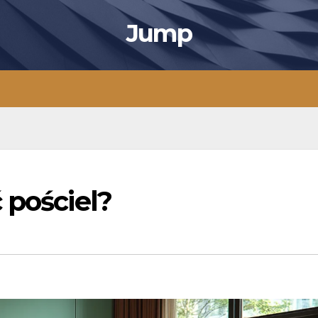
Jump
 pościel?