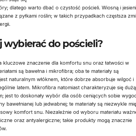
; dlatego warto dbać o czystość pościeli. Wiosną i jesien
zane z pyłkami roślin; w takich przypadkach częstsza zm
rgii.
j wybierać do pościeli?
a kluczowe znaczenie dla komfortu snu oraz łatwości w
riałami są bawełna i mikrofibra; oba te materiały są
jest naturalnym włóknem, które dobrze absorbuje wilgoć i
gólnie latem. Mikrofibra natomiast charakteryzuje się dużą
; jest to doskonały wybór dla osób ceniących sobie wygod
 bawełnianej lub jedwabnej; te materiały są niezwykle mię
usowy komfort snu. Niezależnie od wyboru materiału ważne
iczne oraz antyalergiczne; takie produkty mogą znacznie
ów.