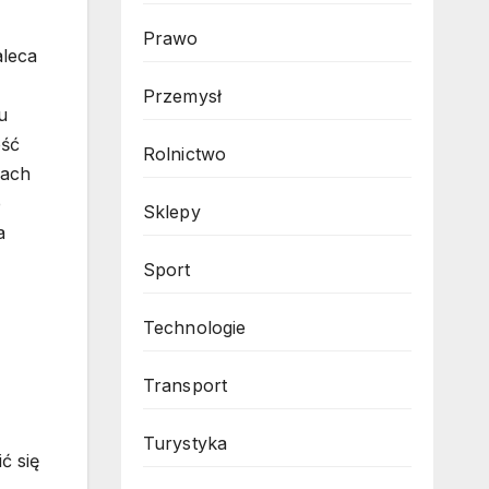
Prawo
aleca
Przemysł
u
ość
Rolnictwo
sach
e
Sklepy
a
Sport
Technologie
Transport
Turystyka
ć się