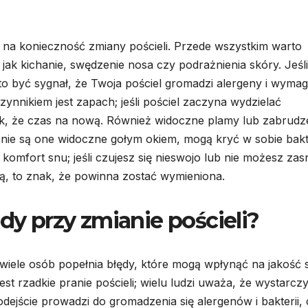
 na konieczność zmiany pościeli. Przede wszystkim warto
 jak kichanie, swędzenie nosa czy podrażnienia skóry. Jeśli
o być sygnał, że Twoja pościel gromadzi alergeny i wyma
ynnikiem jest zapach; jeśli pościel zaczyna wydzielać
ak, że czas na nową. Również widoczne plamy lub zabrudz
i nie są one widoczne gołym okiem, mogą kryć w sobie bakte
mfort snu; jeśli czujesz się nieswojo lub nie możesz zas
 to znak, że powinna zostać wymieniona.
ędy przy zmianie pościeli?
 wiele osób popełnia błędy, które mogą wpłynąć na jakość 
st rzadkie pranie pościeli; wielu ludzi uważa, że wystarcz
podejście prowadzi do gromadzenia się alergenów i bakterii,