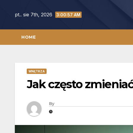
Skip
to
pt.. sie 7th, 2026
3:00:58 AM
content
HOME
WNĘTRZA
Jak często zmieniać
By