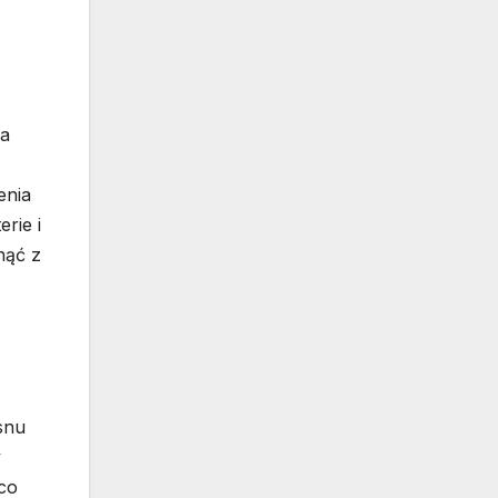
ga
enia
rie i
nąć z
snu
y
 co