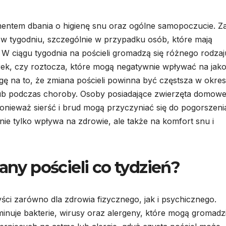
mentem dbania o higienę snu oraz ogólne samopoczucie. Z
az w tygodniu, szczególnie w przypadku osób, które mają
 W ciągu tygodnia na pościeli gromadzą się różnego rodzaj
órek, czy roztocza, które mogą negatywnie wpływać na jak
ę na to, że zmiana pościeli powinna być częstsza w okre
 lub podczas choroby. Osoby posiadające zwierzęta domow
onieważ sierść i brud mogą przyczyniać się do pogorszeni
 nie tylko wpływa na zdrowie, ale także na komfort snu i
any pościeli co tydzień?
yści zarówno dla zdrowia fizycznego, jak i psychicznego.
minuje bakterie, wirusy oraz alergeny, które mogą gromadzi