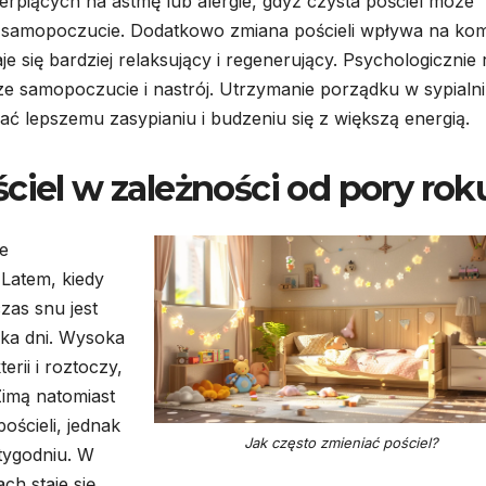
erpiących na astmę lub alergie, gdyż czysta pościel może
e samopoczucie. Dodatkowo zmiana pościeli wpływa na kom
aje się bardziej relaksujący i regenerujący. Psychologicznie
ze samopoczucie i nastrój. Utrzymanie porządku w sypialni
ać lepszemu zasypianiu i budzeniu się z większą energią.
ciel w zależności od pory rok
e
 Latem, kiedy
zas snu jest
lka dni. Wysoka
erii i roztoczy,
Zimą natomiast
ścieli, jednak
Jak często zmieniać pościel?
 tygodniu. W
h staje się