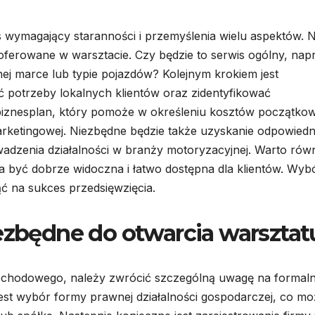
wymagający staranności i przemyślenia wielu aspektów. 
 oferowane w warsztacie. Czy będzie to serwis ogólny, na
nej marce lub typie pojazdów? Kolejnym krokiem jest
 potrzeby lokalnych klientów oraz zidentyfikować
 biznesplan, który pomoże w określeniu kosztów początko
rketingowej. Niezbędne będzie także uzyskanie odpowiedn
wadzenia działalności w branży motoryzacyjnej. Warto rów
na być dobrze widoczna i łatwo dostępna dla klientów. Wyb
 na sukces przedsięwzięcia.
iezbędne do otwarcia warsztat
ochodowego, należy zwrócić szczególną uwagę na formaln
jest wybór formy prawnej działalności gospodarczej, co m