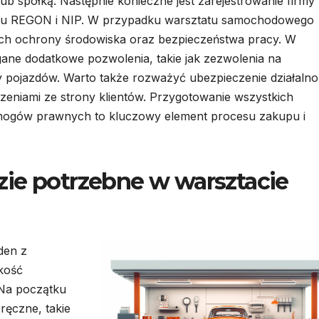
b spółką. Następnie konieczne jest zarejestrowanie firmy
ru REGON i NIP. W przypadku warsztatu samochodowego
cych ochrony środowiska oraz bezpieczeństwa pracy. W
ane dodatkowe pozwolenia, takie jak zezwolenia na
y pojazdów. Warto także rozważyć ubezpieczenie działalno
eniami ze strony klientów. Przygotowanie wszystkich
mogów prawnych to kluczowy element procesu zakupu i
ie potrzebne w warsztacie
den z
kość
 Na początku
ęczne, takie