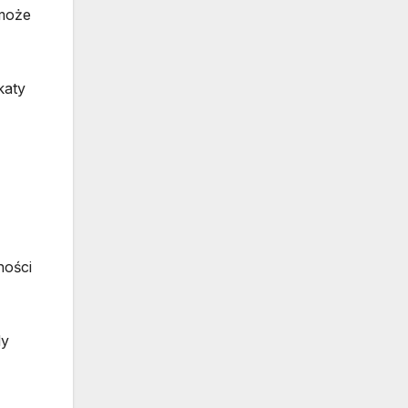
 może
katy
ności
dy