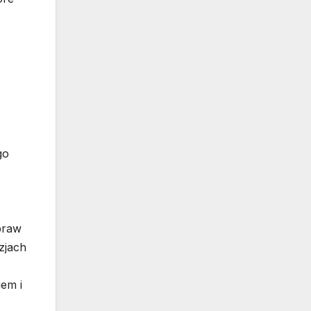
go
praw
zjach
em i