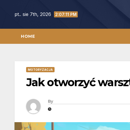
Skip
to
pt.. sie 7th, 2026
2:07:12 PM
content
HOME
MOTORYZACJA
Jak otworzyć wars
By