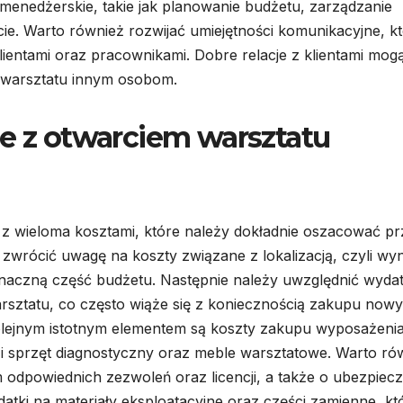
enedżerskie, takie jak planowanie budżetu, zarządzanie
ie. Warto również rozwijać umiejętności komunikacyjne, k
ientami oraz pracownikami. Dobre relacje z klientami mog
ia warsztatu innym osobom.
ne z otwarciem warsztatu
z wieloma kosztami, które należy dokładnie oszacować pr
 zwrócić uwagę na koszty związane z lokalizacją, czyli wy
naczną część budżetu. Następnie należy uwzględnić wydat
rsztatu, co często wiąże się z koniecznością zakupu now
 Kolejnym istotnym elementem są koszty zakupu wyposażenia
 i sprzęt diagnostyczny oraz meble warsztatowe. Warto ró
odpowiednich zezwoleń oraz licencji, a także o ubezpiecz
atki na materiały eksploatacyjne oraz części zamienne, kt