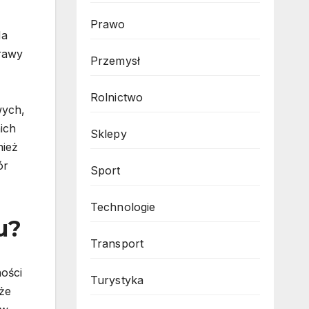
Prawo
Na
prawy
Przemysł
Rolnictwo
wych,
ich
Sklepy
nież
ór
Sport
Technologie
u?
Transport
ości
Turystyka
oże