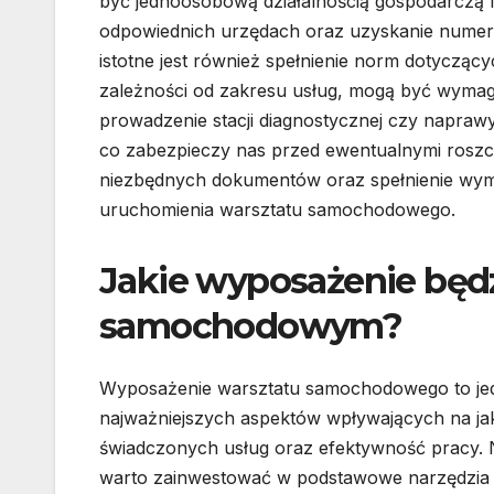
być jednoosobową działalnością gospodarczą lu
odpowiednich urzędach oraz uzyskanie nume
istotne jest również spełnienie norm dotyczą
zależności od zakresu usług, mogą być wymag
prowadzenie stacji diagnostycznej czy napraw
co zabezpieczy nas przed ewentualnymi roszcz
niezbędnych dokumentów oraz spełnienie wy
uruchomienia warsztatu samochodowego.
Jakie wyposażenie będz
samochodowym?
Wyposażenie warsztatu samochodowego to je
najważniejszych aspektów wpływających na ja
świadczonych usług oraz efektywność pracy.
warto zainwestować w podstawowe narzędzia r