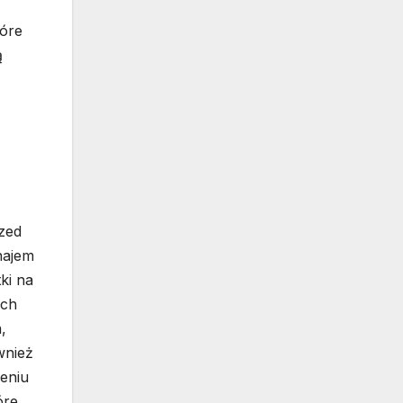
tóre
ą
zed
najem
ki na
ych
,
wnież
eniu
óre