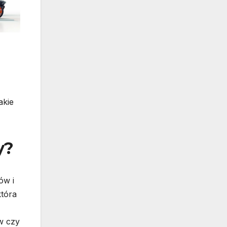
akie
y?
ów i
która
w czy