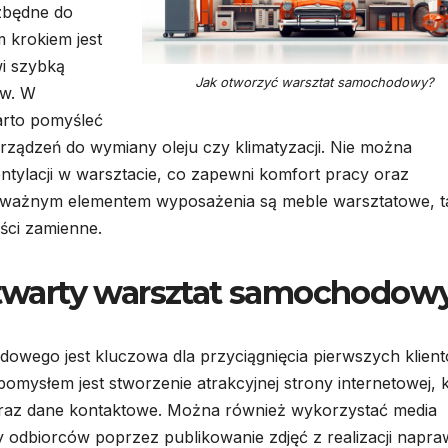
ezbędne do
krokiem jest
i szybką
Jak otworzyć warsztat samochodowy?
ów. W
arto pomyśleć
ządzeń do wymiany oleju czy klimatyzacji. Nie można
tylacji w warsztacie, co zapewni komfort pracy oraz
ważnym elementem wyposażenia są meble warsztatowe, t
ęści zamienne.
warty warsztat samochodow
wego jest kluczowa dla przyciągnięcia pierwszych klient
mysłem jest stworzenie atrakcyjnej strony internetowej, 
oraz dane kontaktowe. Można również wykorzystać media
y odbiorców poprzez publikowanie zdjęć z realizacji napra