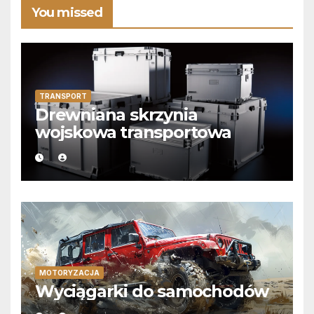
You missed
TRANSPORT
Drewniana skrzynia
wojskowa transportowa
MOTORYZACJA
Wyciągarki do samochodów