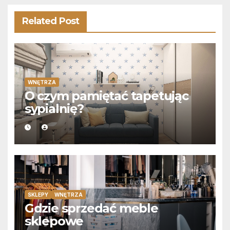
Related Post
WNĘTRZA
O czym pamiętać tapetując
sypialnię?
SKLEPY
WNĘTRZA
Gdzie sprzedać meble
sklepowe