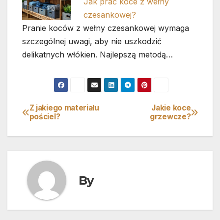
Jak prać koce z wełny
czesankowej?
Pranie koców z wełny czesankowej wymaga
szczególnej uwagi, aby nie uszkodzić
delikatnych włókien. Najlepszą metodą…
Z jakiego materiału
Jakie koce
Nawigacja
pościel?
grzewcze?
wpisu
By