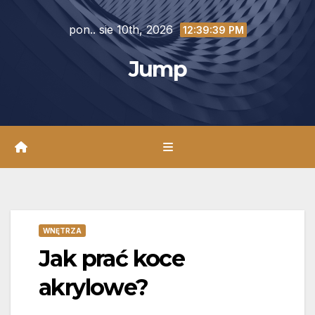
Skip
pon.. sie 10th, 2026
to
12:39:40 PM
content
Jump
WNĘTRZA
Jak prać koce
akrylowe?