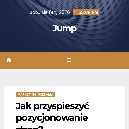
Skip
sob.. sie 8th, 2026
to
11:55:10 PM
content
Jump
MARKETING I REKLAMA
Jak przyspieszyć
pozycjonowanie