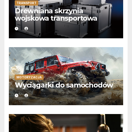
TRANSPORT
Drewniana skrzynia
wojskowa transportowa
MOTORYZACJA
Wyciągarki do samochodów