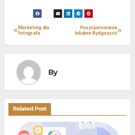
Marketing dla
Pozycjonowanie
Nawigacja
fotografa
lokalne Bydgoszcz
wpisu
By
Related Post