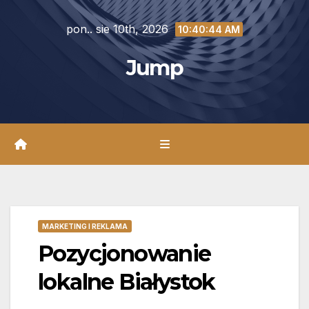
Skip
pon.. sie 10th, 2026
to
10:40:45 AM
content
Jump
MARKETING I REKLAMA
Pozycjonowanie
lokalne Białystok