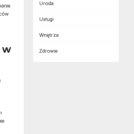
Uroda
panie
rców
Usługi
Wnętrza
n w
Zdrowie
i
h
ie