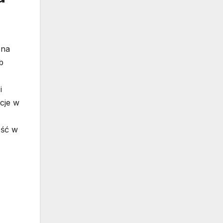
 na
b
i
kcje w
ość w