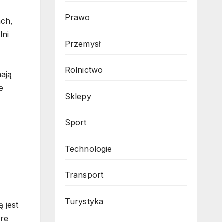
Prawo
ach,
lni
Przemysł
Rolnictwo
ają
e
Sklepy
Sport
Technologie
Transport
Turystyka
 jest
óre