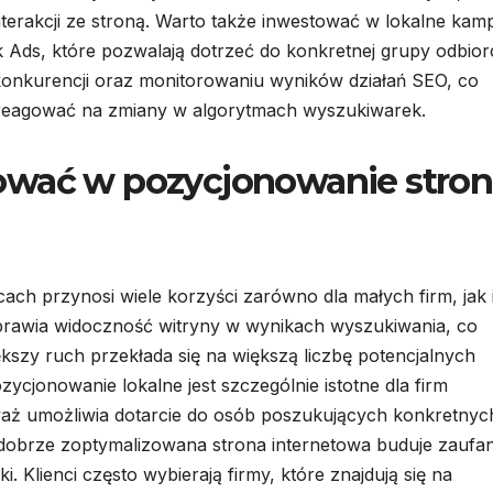
nterakcji ze stroną. Warto także inwestować w lokalne kam
 Ads, które pozwalają dotrzeć do konkretnej grupy odbio
konkurencji oraz monitorowaniu wyników działań SEO, co
 reagować na zmiany w algorytmach wyszukiwarek.
ować w pozycjonowanie stro
ch przynosi wiele korzyści zarówno dla małych firm, jak 
prawia widoczność witryny w wynikach wyszukiwania, co
kszy ruch przekłada się na większą liczbę potencjalnych
ycjonowanie lokalne jest szczególnie istotne dla firm
waż umożliwia dotarcie do osób poszukujących konkretnyc
dobrze zoptymalizowana strona internetowa buduje zaufan
Klienci często wybierają firmy, które znajdują się na