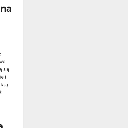
 na
z
owe
ą się
e i
tają
ż
a