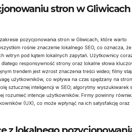
cjonowaniu stron w Gliwicach
akresie pozycjonowania stron w Gliwicach, które warto
 wszystkim rośnie znaczenie lokalnego SEO, co oznacza, że
ich witryn pod kątem lokalnych zapytań. Użytkownicy cora
, dlatego responsywność strony oraz lokalne słowa klucz
ejnym trendem jest wzrost znaczenia treści wideo; filmy staj
wagę użytkowników, co wpływa na czas spędzany na stroni
olę sztucznej inteligencji w SEO; algorytmy wyszukiwarek s
piej rozumieć intencje użytkowników. Firmy powinny równie
kowników (UX), co może wpłynąć na ich satysfakcję oraz
ące z lokalnego pozycjonowani