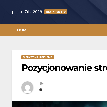
Skip
to
pt.. sie 7th, 2026
10:05:39 PM
content
HOME
MARKETING I REKLAMA
Pozycjonowanie str
By