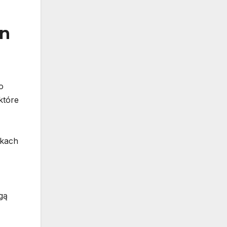
on
o
które
ikach
gą