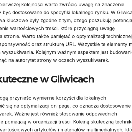
ierwszej kolejności warto zwrócić uwagę na znaczenie
 być dostosowane do specyfiki lokalnego rynku. W Gliwic
łowa kluczowe były zgodne z tym, czego poszukują potencja
rzenie wartościowych treści, które przyciągną uwagę
stronie. Warto także pamiętać o optymalizacji technicznej
esponsywność oraz strukturę URL. Wszystkie te elementy m
 wyszukiwania. Kolejnym ważnym aspektem jest budowani
ąć na autorytet strony w oczach wyszukiwarek.
skuteczne w Gliwicach
 mogą przynieść wymierne korzyści dla lokalnych
ić się na optymalizacji on-page, co oznacza dostosowanie
warek. Ważne jest również stosowanie odpowiednich
omagają w organizacji treści. Kolejną skuteczną techniką
wartościowych artykułów i materiałów multimedialnych, kt