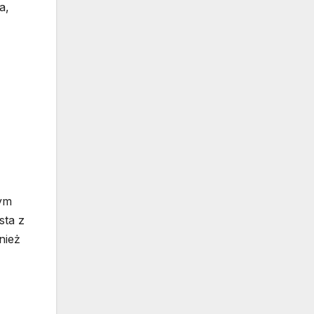
a,
nym
sta z
nież