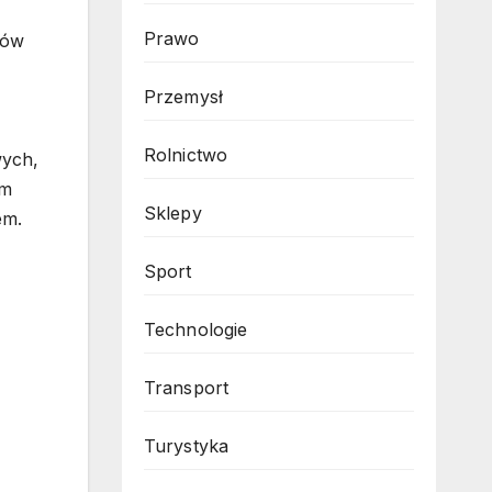
Prawo
ków
Przemysł
Rolnictwo
wych,
em
Sklepy
em.
Sport
Technologie
Transport
Turystyka