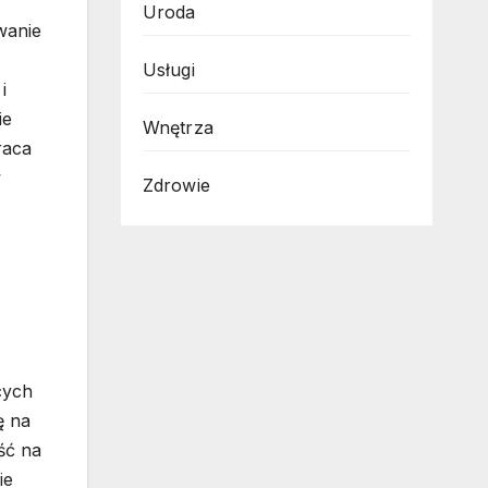
Uroda
wanie
Usługi
i
ie
Wnętrza
raca
w
Zdrowie
cych
ę na
ść na
ie