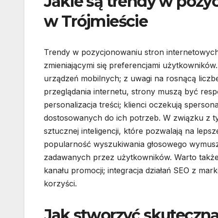
Jakie są trendy w pozy
w Trójmieście
Trendy w pozycjonowaniu stron internetowych w
zmieniającymi się preferencjami użytkowników
urządzeń mobilnych; z uwagi na rosnącą licz
przeglądania internetu, strony muszą być res
personalizacja treści; klienci oczekują spers
dostosowanych do ich potrzeb. W związku z t
sztucznej inteligencji, które pozwalają na le
popularność wyszukiwania głosowego wymusza 
zadawanych przez użytkowników. Warto także
kanału promocji; integracja działań SEO z m
korzyści.
Jak stworzyć skuteczną 