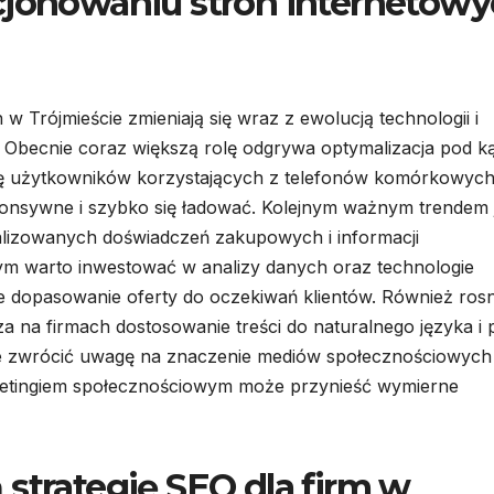
cjonowaniu stron internetow
 Trójmieście zmieniają się wraz z ewolucją technologii i
. Obecnie coraz większą rolę odgrywa optymalizacja pod k
bę użytkowników korzystających z telefonów komórkowyc
ponsywne i szybko się ładować. Kolejnym ważnym trendem 
onalizowanych doświadczeń zakupowych i informacji
ym warto inwestować w analizy danych oraz technologie
psze dopasowanie oferty do oczekiwań klientów. Również ros
na firmach dostosowanie treści do naturalnego języka i 
 zwrócić uwagę na znaczenie mediów społecznościowych
arketingiem społecznościowym może przynieść wymierne
strategię SEO dla firm w