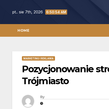
Skip
to
pt.. sie 7th, 2026
6:50:55 AM
content
HOME
MARKETING I REKLAMA
Pozycjonowanie str
Trójmiasto
By