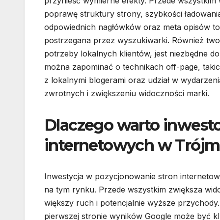
przynieść wymierne efekty. Przede wszystkim w
poprawę struktury strony, szybkości ładowani
odpowiednich nagłówków oraz meta opisów to k
postrzegana przez wyszukiwarki. Również twor
potrzeby lokalnych klientów, jest niezbędne d
można zapominać o technikach off-page, takich
z lokalnymi blogerami oraz udział w wydarz
zwrotnych i zwiększeniu widoczności marki.
Dlaczego warto inwest
internetowych w Trójm
Inwestycja w pozycjonowanie stron internetowy
na tym rynku. Przede wszystkim zwiększa wid
większy ruch i potencjalnie wyższe przychody.
pierwszej stronie wyników Google może być k