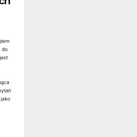
ych
ątem
h do
jest
nąca
pytań
 jako