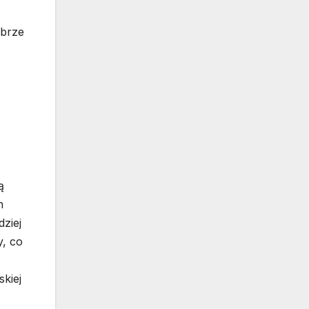
obrze
ą
h
ziej
y, co
skiej
ż