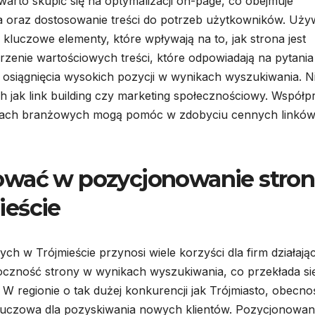
arto skupić się na optymalizacji on-page, co obejmuje
a oraz dostosowanie treści do potrzeb użytkowników. Uży
luczowe elementy, które wpływają na to, jak strona jest
zenie wartościowych treści, które odpowiadają na pytania 
o osiągnięcia wysokich pozycji w wynikach wyszukiwania. N
 jak link building czy marketing społecznościowy. Współp
eniach branżowych mogą pomóc w zdobyciu cennych linkó
ować w pozycjonowanie stron
ieście
ch w Trójmieście przynosi wiele korzyści dla firm działają
oczność strony w wynikach wyszukiwania, co przekłada si
 W regionie o tak dużej konkurencji jak Trójmiasto, obecno
luczowa dla pozyskiwania nowych klientów. Pozycjonowan