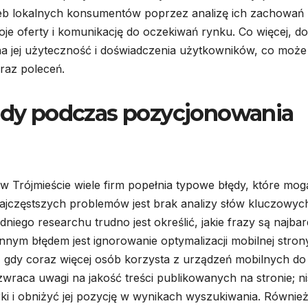
zeb lokalnych konsumentów poprzez analizę ich zachowań
je oferty i komunikację do oczekiwań rynku. Co więcej, d
a jej użyteczność i doświadczenia użytkowników, co może
oraz poleceń.
łędy podczas pozycjonowania
 Trójmieście wiele firm popełnia typowe błędy, które mog
ajczęstszych problemów jest brak analizy słów kluczowyc
ego researchu trudno jest określić, jakie frazy są najbard
nym błędem jest ignorowanie optymalizacji mobilnej stron
ch, gdy coraz więcej osób korzysta z urządzeń mobilnych do
zwraca uwagi na jakość treści publikowanych na stronie; ni
rki i obniżyć jej pozycję w wynikach wyszukiwania. Równie