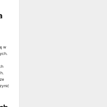
a
ię w
ych.
ch
h.
 ze
zynić