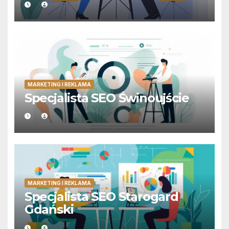
MARKETING I REKLAMA
Specjalista SEO Świnoujście
MARKETING I REKLAMA
Specjalista SEO Starogard
Gdański