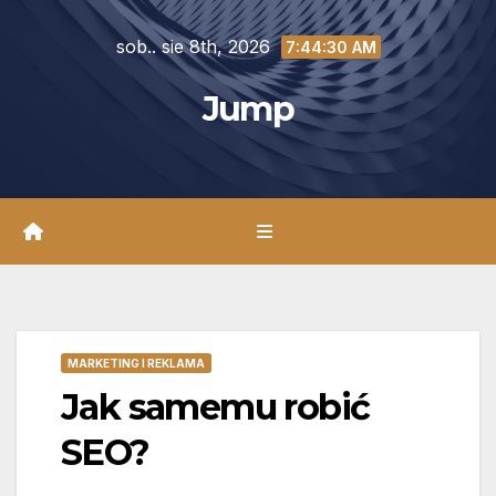
Skip
sob.. sie 8th, 2026
to
7:44:31 AM
content
Jump
MARKETING I REKLAMA
Jak samemu robić
SEO?