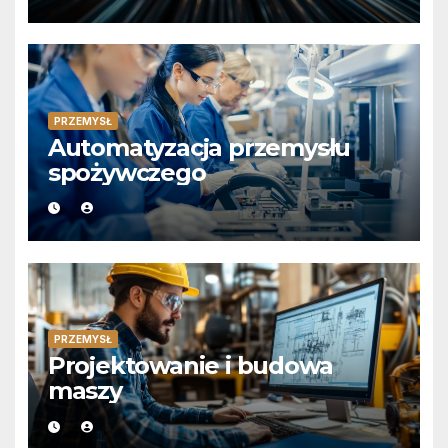
PRZEMYSŁ
Automatyzacja przemysłu
spożywczego
PRZEMYSŁ
Projektowanie i budowa
maszy