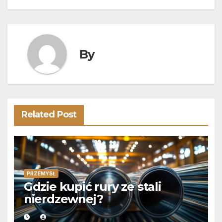
wpisu
By
Related Post
PRZEMYSŁ
Gdzie kupić rury ze stali
nierdzewnej?