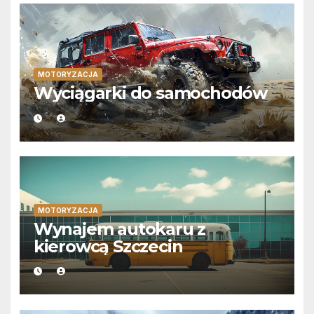
MOTORYZACJA
Wyciągarki do samochodów
MOTORYZACJA
Wynajem autokaru z
kierowcą Szczecin