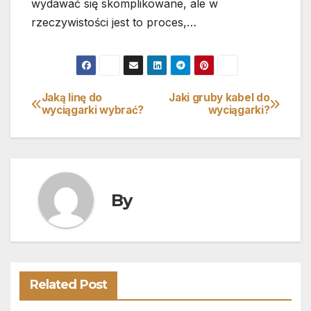
wydawać się skomplikowane, ale w
rzeczywistości jest to proces,…
Jaką linę do
Jaki gruby kabel do
Nawigacja
wyciągarki wybrać?
wyciągarki?
wpisu
By
Related Post