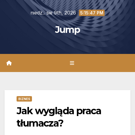
Skip
niedz.. sie 9th, 2026
to
5:15:49 PM
content
Jump
BIZNES
Jak wygląda praca
tłumacza?