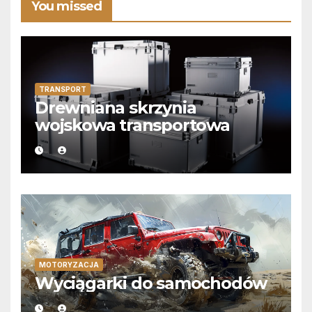
You missed
TRANSPORT
Drewniana skrzynia
wojskowa transportowa
MOTORYZACJA
Wyciągarki do samochodów