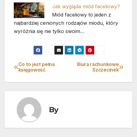
Jak wygląda miód faceliowy?
Miód faceliowy to jeden z
najbardziej cenionych rodzajów miodu, który
wyróżnia się nie tylko swoim…
Co to jest pełna
Biura rachunkowe
Nawigacja
księgowość
Szczecinek
wpisu
By