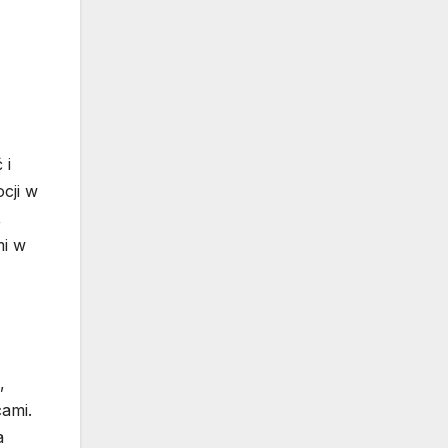
 i
cji w
,
mi w
,
cami.
a