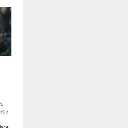
e
i.
oś z
jącej