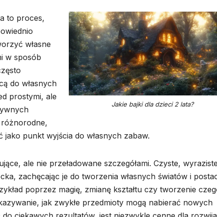
a to proces,
powiednio
tworzyć własne
mi w sposób
często
ącą do własnych
ed prostymi, ale
Jakie bajki dla dzieci 2 lata?
tywnych
y różnorodne,
ć jako punkt wyjścia do własnych zabaw.
lujące, ale nie przeładowane szczegółami. Czyste, wyrazist
ka, zachęcając je do tworzenia własnych światów i postac
 przykład poprzez magię, zmianę kształtu czy tworzenie czeg
okazywanie, jak zwykłe przedmioty mogą nabierać nowych
do ciekawych rezultatów, jest niezwykle cenne dla rozwija