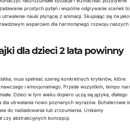
tłumaczyć niezrozumiałe sytuacje i wzmacniać pozytywne
, zadawanie prostych pytań i wspólne odgrywanie scenek to
trwalenie nauki płynącej z animacji. Skupiając się na jakoś
ię prawdziwym wsparciem dla harmonijnego rozwoju naszych
jki dla dzieci 2 lata powinny
atka, musi spełniać szereg konkretnych kryteriów, które
oznawczego i emocjonalnego. Przede wszystkim, tempo narr
miałe. Dzieci w tym wieku dopiero uczą się języka, dlatego
na dla utrwalania nowo poznanych wyrazów. Bohaterowie b
twe do naśladowania lub zrozumienia. Unikamy
 czy abstrakcyjnych koncepcji.