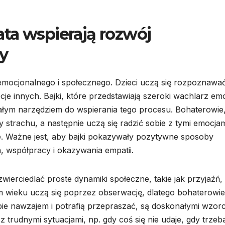
lata wspierają rozwój
y
mocjonalnego i społecznego. Dzieci uczą się rozpoznawać
e innych. Bajki, które przedstawiają szeroki wachlarz emo
ałym narzędziem do wspierania tego procesu. Bohaterowie
y strachu, a następnie uczą się radzić sobie z tymi emocja
. Ważne jest, aby bajki pokazywały pozytywne sposoby
a, współpracy i okazywania empatii.
ierciedlać proste dynamiki społeczne, takie jak przyjaźń,
m wieku uczą się poprzez obserwację, dlatego bohaterowie
bie nawzajem i potrafią przepraszać, są doskonałymi wzor
z trudnymi sytuacjami, np. gdy coś się nie udaje, gdy trzeb