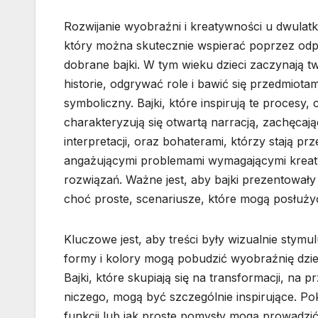
Rozwijanie wyobraźni i kreatywności u dwulatk
który można skutecznie wspierać poprzez od
dobrane bajki. W tym wieku dzieci zaczynają 
historie, odgrywać role i bawić się przedmiota
symboliczny. Bajki, które inspirują te procesy, 
charakteryzują się otwartą narracją, zachęcaj
interpretacji, oraz bohaterami, którzy stają prz
angażującymi problemami wymagającymi krea
rozwiązań. Ważne jest, aby bajki prezentował
choć proste, scenariusze, które mogą posłuży
Kluczowe jest, aby treści były wizualnie stymu
formy i kolory mogą pobudzić wyobraźnię dziec
Bajki, które skupiają się na transformacji, na
niczego, mogą być szczególnie inspirujące. P
funkcji lub jak proste pomysły mogą prowadzić 