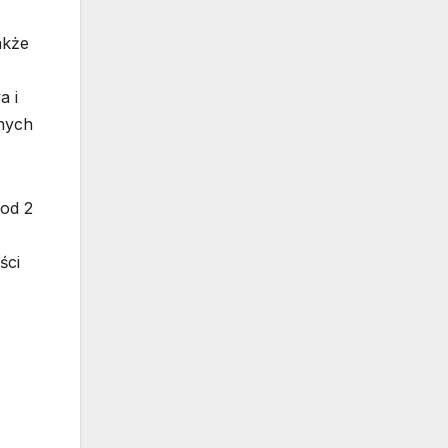
akże
a i
wnych
 od 2
ści
.