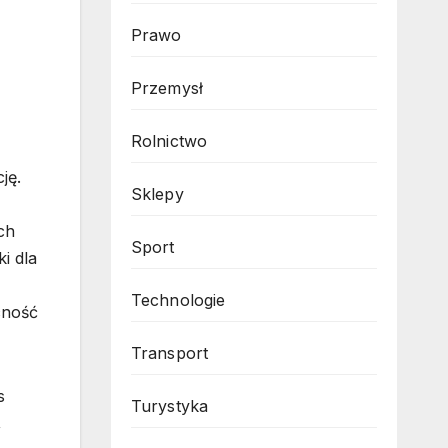
Prawo
Przemysł
Rolnictwo
ję.
Sklepy
ch
Sport
i dla
Technologie
cność
Transport
s
Turystyka
,