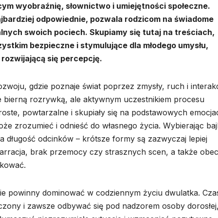
ym wyobraźnię, słownictwo i umiejętności społeczne.
ą najbardziej odpowiednie, pozwala rodzicom na świadome
ych swoich pociech. Skupiamy się tutaj na treściach,
szystkim bezpieczne i stymulujące dla młodego umysłu,
 rozwijającą się percepcję.
zwoju, gdzie poznaje świat poprzez zmysły, ruch i interakc
ie bierną rozrywką, ale aktywnym uczestnikiem procesu
proste, powtarzalne i skupiały się na podstawowych emocja
że zrozumieć i odnieść do własnego życia. Wybierając bajk
na długość odcinków – krótsze formy są zazwyczaj lepiej
arracja, brak przemocy czy strasznych scen, a także obe
ikować.
 nie powinny dominować w codziennym życiu dwulatka. Cza
czony i zawsze odbywać się pod nadzorem osoby dorosłej