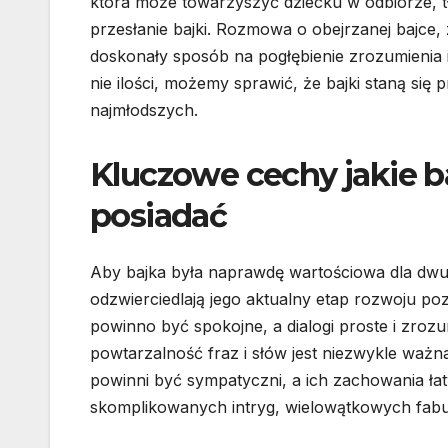
która może towarzyszyć dziecku w odbiorze, 
przesłanie bajki. Rozmowa o obejrzanej bajce
doskonały sposób na pogłębienie zrozumienia i u
nie ilości, możemy sprawić, że bajki staną s
najmłodszych.
Kluczowe cechy jakie ba
posiadać
Aby bajka była naprawdę wartościowa dla dwul
odzwierciedlają jego aktualny etap rozwoju p
powinno być spokojne, a dialogi proste i zrozu
powtarzalność fraz i słów jest niezwykle waż
powinni być sympatyczni, a ich zachowania ła
skomplikowanych intryg, wielowątkowych fabuł