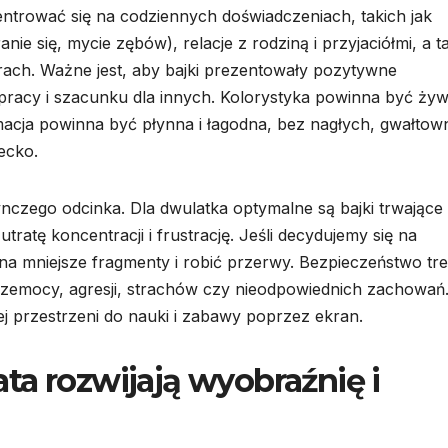
entrować się na codziennych doświadczeniach, takich jak
ie się, mycie zębów), relacje z rodziną i przyjaciółmi, a t
rach. Ważne jest, aby bajki prezentowały pozytywne
pracy i szacunku dla innych. Kolorystyka powinna być żyw
imacja powinna być płynna i łagodna, bez nagłych, gwałto
ecko.
czego odcinka. Dla dwulatka optymalne są bajki trwające
atę koncentracji i frustrację. Jeśli decydujemy się na
ć na mniejsze fragmenty i robić przerwy. Bezpieczeństwo tre
rzemocy, agresji, strachów czy nieodpowiednich zachowań
ej przestrzeni do nauki i zabawy poprzez ekran.
lata rozwijają wyobraźnię i