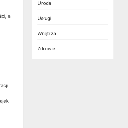
Uroda
ci, a
Usługi
Wnętrza
Zdrowie
acji
ajek