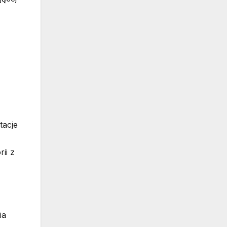
tacje
ii z
ia