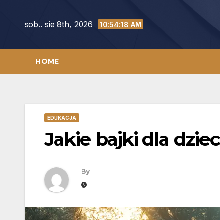
Skip
to
sob.. sie 8th, 2026
10:54:19 AM
content
HOME
EDUKACJA
Jakie bajki dla dziec
By