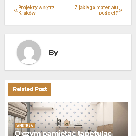
Projekty wnętrz
Z jakiego materiału
Nawigacja
Kraków
pościel?
wpisu
By
Related Post
WNĘTRZA
O czym pamiętać tapetując