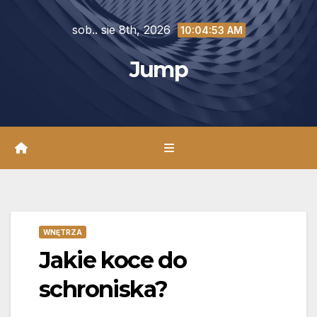
Skip
sob.. sie 8th, 2026
to
10:04:55 AM
content
Jump
WNĘTRZA
Jakie koce do
schroniska?