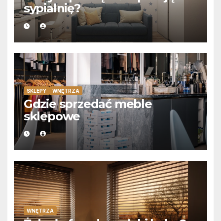
sypialnię?
SKLEPY
WNĘTRZA
Gdzie sprzedać meble
sklepowe
WNĘTRZA