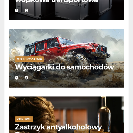
MOTORYZACJA
Wyciągarki do samochodów
ZDROWIE
Zastrzyk antyalkoholowy