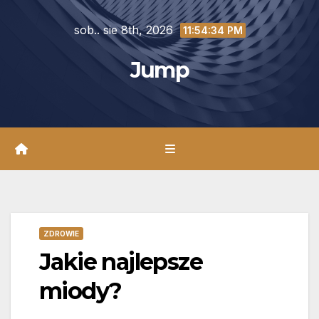
Skip
sob.. sie 8th, 2026
to
11:54:35 PM
content
Jump
ZDROWIE
Jakie najlepsze
miody?