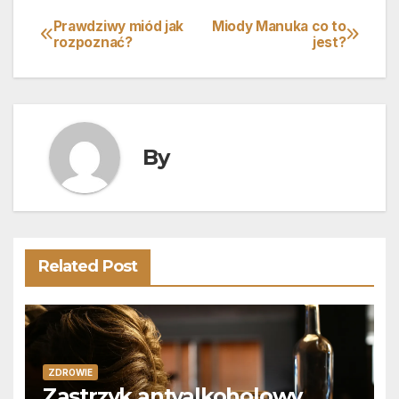
Prawdziwy miód jak
Miody Manuka co to
Nawigacja
rozpoznać?
jest?
wpisu
By
Related Post
ZDROWIE
Zastrzyk antyalkoholowy