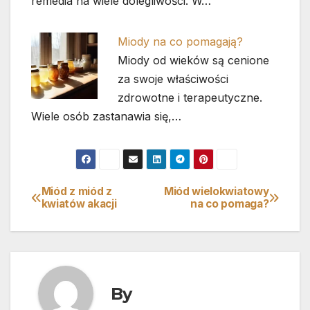
remedia na wiele dolegliwości. W…
Miody na co pomagają?
Miody od wieków są cenione
za swoje właściwości
zdrowotne i terapeutyczne.
Wiele osób zastanawia się,…
Miód z miód z
Miód wielokwiatowy
Nawigacja
kwiatów akacji
na co pomaga?
wpisu
By