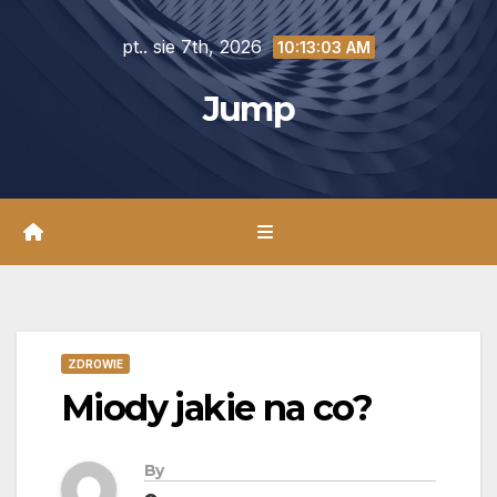
Skip
pt.. sie 7th, 2026
to
10:13:04 AM
content
Jump
ZDROWIE
Miody jakie na co?
By