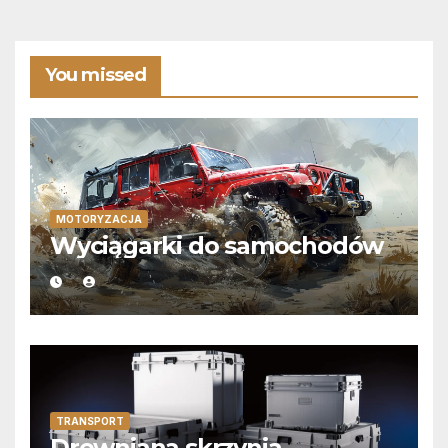
You missed
MOTORYZACJA
Wyciągarki do samochodów
TRANSPORT
Drewniana skrzynia