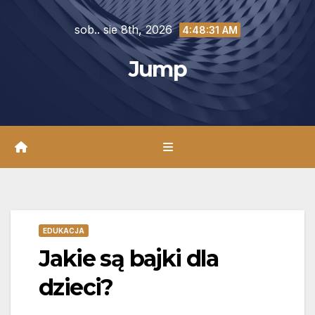
Skip
sob.. sie 8th, 2026
to
4:48:32 AM
content
Jump
EDUKACJA
Jakie są bajki dla
dzieci?