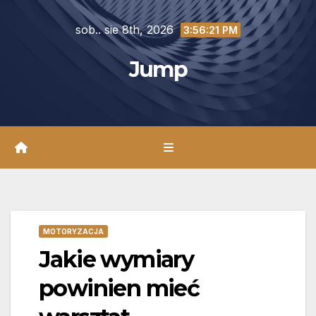
Skip
sob.. sie 8th, 2026
to
3:56:22 PM
content
Jump
MOTORYZACJA
Jakie wymiary
powinien mieć