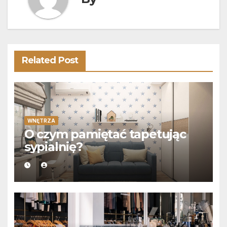
Related Post
WNĘTRZA
O czym pamiętać tapetując
sypialnię?