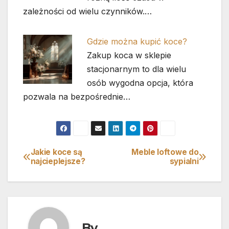
zależności od wielu czynników.…
Gdzie można kupić koce?
Zakup koca w sklepie
stacjonarnym to dla wielu
osób wygodna opcja, która
pozwala na bezpośrednie…
Jakie koce są
Meble loftowe do
Nawigacja
najcieplejsze?
sypialni
wpisu
By