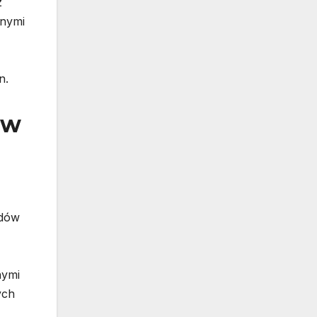
z
anymi
n.
ów
ędów
nymi
ych