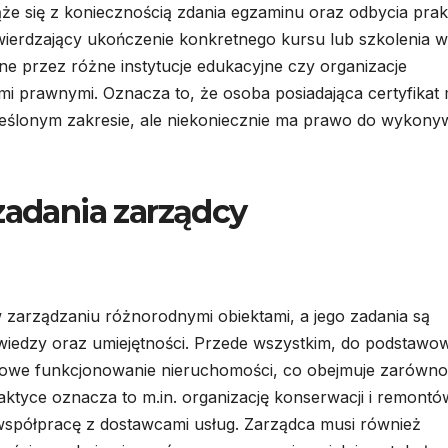
ąże się z koniecznością zdania egzaminu oraz odbycia prak
twierdzający ukończenie konkretnego kursu lub szkolenia w
ne przez różne instytucje edukacyjne czy organizacje
i prawnymi. Oznacza to, że osoba posiadająca certyfikat
reślonym zakresie, ale niekoniecznie ma prawo do wykony
zadania zarządcy
 zarządzaniu różnorodnymi obiektami, a jego zadania są
wiedzy oraz umiejętności. Przede wszystkim, do podstawo
łowe funkcjonowanie nieruchomości, co obejmuje zarówno
raktyce oznacza to m.in. organizację konserwacji i remontó
półpracę z dostawcami usług. Zarządca musi również