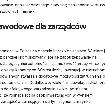
owanie stanu technicznego budynku; zaniedbania w tej kwe
osztownych napraw.
zawodowe dla zarządców
mości w Polsce są obecnie bardzo obiecujące. W miarę 
raz bardziej skomplikowany, rośnie zapotrzebowanie na
nie. Zarządcy nieruchomości mają możliwość pracy w różny
y obiekty komercyjne. Wzrost liczby inwestycji w nieruchom
owlanych stwarzają dodatkowe możliwości zatrudnienia d
ieruchomościami. Dodatkowo, wiele firm deweloperskich or
ch do efektywnego zarządzania swoimi portfelami
, że rosnąca liczba osób inwestujących w wynajem
 zarządców zajmujących się tym segmentem rynku.