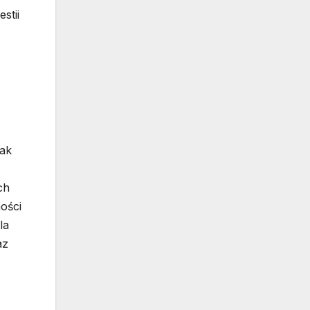
stii
jak
ch
ości
la
az