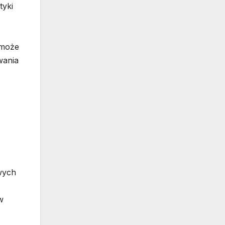
tyki
 może
wania
wych
w