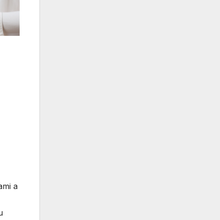
ami a
u