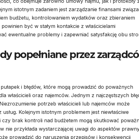
ści, co obejmuje zarówno umowy najmu, jak i protokoły 
jnym istotnym zadaniem jest zarządzanie finansami związ
niem budżetu, kontrolowaniem wydatków oraz zbieraniem
owinien być w stałym kontakcie z właścicielami
ać ewentualne problemy i zapewniać satysfakcję obu stro
łędy popełniane przez zarządc
e pułapek i błędów, które mogą prowadzić do poważnych
dla właścicieli oraz najemców. Jednym z najczęstszych bł
. Niezrozumienie potrzeb właścicieli lub najemców może
z usług. Kolejnym istotnym problemem jest niewłaściwe
ki czy brak kontroli nad budżetem mogą skutkować poważ
ów nie przykłada wystarczającej uwagi do aspektów prawn
że prowadzić do naruszenia przepisów i konsekwencji