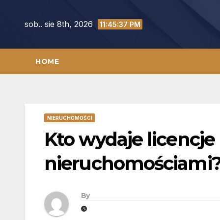
Skip
to
sob.. sie 8th, 2026
11:45:38 PM
content
HOME
NIERUCHOMOŚCI
Kto wydaje licencje
nieruchomościami
By