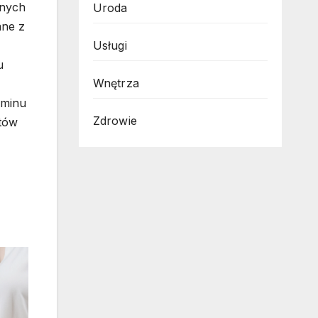
lnych
Uroda
ane z
Usługi
u
Wnętrza
aminu
Zdrowie
któw