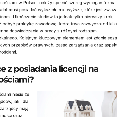
omościami w Polsce, należy spełnić szereg wymagań forma
at musi posiadać wykształcenie wyższe, które jest związ
nami. Ukończenie studiów to jednak tylko pierwszy krok;
ż odbyć praktykę zawodową, która trwa zazwyczaj od kilk
enne doświadczenie w pracy z różnymi rodzajami
lokalnego. Kolejnym kluczowym elementem jest zdanie egz
zących przepisów prawnych, zasad zarządzania oraz aspe
ościami.
e z posiadania licencji na
ościami?
ciami niesie ze
ców, jak i dla
 zarządcy mają
omości oraz