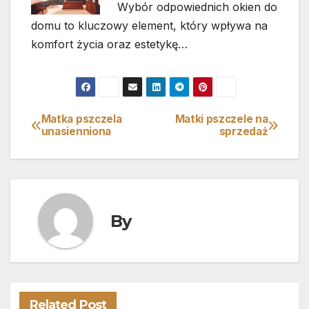
Wybór odpowiednich okien do
domu to kluczowy element, który wpływa na
komfort życia oraz estetykę…
Matka pszczela
Matki pszczele na
Nawigacja
unasienniona
sprzedaż
wpisu
By
Related Post