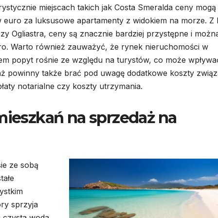
ystycznie miejscach takich jak Costa Smeralda ceny mogą
ów euro za luksusowe apartamenty z widokiem na morze. Z 
zy Ogliastra, ceny są znacznie bardziej przystępne i możn
 euro. Warto również zauważyć, że rynek nieruchomości w
atem popyt rośnie ze względu na turystów, co może wpływa
aż powinny także brać pod uwagę dodatkowe koszty zwią
łaty notarialne czy koszty utrzymania.
 mieszkań na sprzedaż na
ie ze sobą
tałe
zystkim
óry sprzyja
i czysta woda