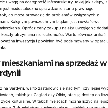
 uwagę na dostępność infrastruktury, takiej jak sklepy, s
em jest niedostateczne sprawdzenie stanu prawnego
 krok, co może prowadzić do problemów związanych z
niami. Kolejnym powszechnym błędem jest niewłaściwe
ieszkania. Oprócz ceny zakupu należy uwzględnić doda
czy koszty utrzymania nieruchomości. Warto również unikać
 poważna inwestycja i powinien być podejmowany w oparci
nku.
y mieszkaniami na sprzedaż w
rdynii
 na Sardynii, warto zastanowić się nad tym, czy lepiej wy
astach, takich jak Cagliari czy Olbia, oferują dostęp do lic
z życie kulturalne. W takich miejscach można liczyć na leps
cznych. Z drugiej strony, mieszkania w wiejskich regionach