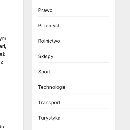
Prawo
Przemysł
nym
Rolnictwo
ri,
ież
Sklepy
 z
Sport
Technologie
Transport
Turystyka
du