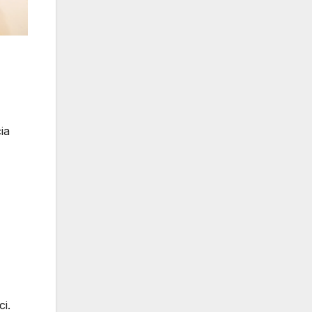
ia
i.