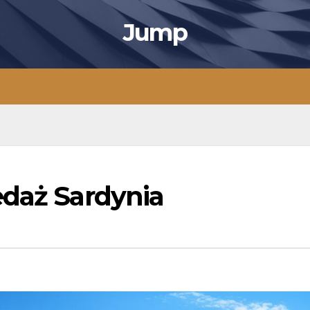
Jump
edaż Sardynia