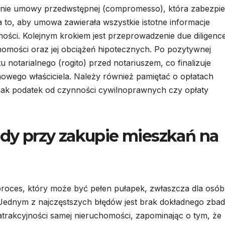
zenie umowy przedwstępnej (compromesso), która zabezpi
a to, aby umowa zawierała wszystkie istotne informacje
ści. Kolejnym krokiem jest przeprowadzenie due diligence
homości oraz jej obciążeń hipotecznych. Po pozytywnej
u notarialnego (rogito) przed notariuszem, co finalizuje
nowego właściciela. Należy również pamiętać o opłatach
jak podatek od czynności cywilnoprawnych czy opłaty
ędy przy zakupie mieszkań na
proces, który może być pełen pułapek, zwłaszcza dla osób
Jednym z najczęstszych błędów jest brak dokładnego zbad
a atrakcyjności samej nieruchomości, zapominając o tym, że