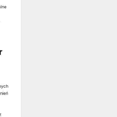
alne
a
r
snych
nień
z