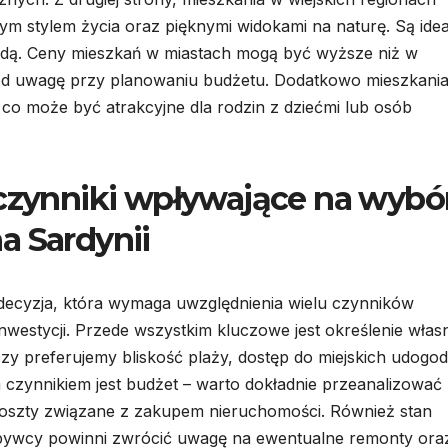
zym stylem życia oraz pięknymi widokami na naturę. Są ide
rodą. Ceny mieszkań w miastach mogą być wyższe niż w
od uwagę przy planowaniu budżetu. Dodatkowo mieszkani
 co może być atrakcyjne dla rodzin z dziećmi lub osób
 czynniki wpływające na wybó
a Sardynii
decyzja, która wymaga uwzględnienia wielu czynników
nwestycji. Przede wszystkim kluczowe jest określenie wła
czy preferujemy bliskość plaży, dostęp do miejskich udogod
m czynnikiem jest budżet – warto dokładnie przeanalizować
oszty związane z zakupem nieruchomości. Również stan
abywcy powinni zwrócić uwagę na ewentualne remonty ora