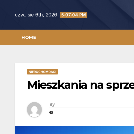
Skip
to
czw.. sie 6th, 2026
5:07:05 PM
content
HOME
NIERUCHOMOŚCI
Mieszkania na sprz
By