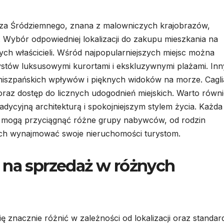
orza Śródziemnego, znana z malowniczych krajobrazów,
y. Wybór odpowiedniej lokalizacji do zakupu mieszkania na
łych właścicieli. Wśród najpopularniejszych miejsc można
ystów luksusowymi kurortami i ekskluzywnymi plażami. In
 hiszpańskich wpływów i pięknych widoków na morze. Caglia
 oraz dostęp do licznych udogodnień miejskich. Warto równ
dycyjną architekturą i spokojniejszym stylem życia. Każda
óre mogą przyciągnąć różne grupy nabywców, od rodzin
ch wynajmować swoje nieruchomości turystom.
 na sprzedaż w różnych
 znacznie różnić w zależności od lokalizacji oraz standar