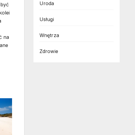
Uroda
 być
kolei
Usługi
a
Wnętrza
ć na
zane
Zdrowie