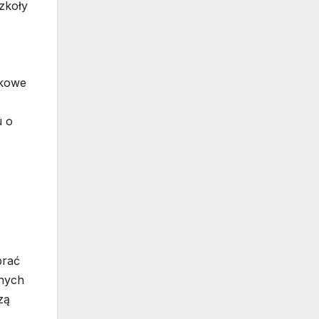
zkoły
tkowe
u o
brać
znych
zą