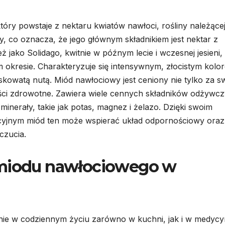
óry powstaje z nektaru kwiatów nawłoci, rośliny należące
y, co oznacza, że jego głównym składnikiem jest nektar z
 jako Solidago, kwitnie w późnym lecie i wczesnej jesieni,
ym okresie. Charakteryzuje się intensywnym, złocistym kolo
kowatą nutą. Miód nawłociowy jest ceniony nie tylko za s
ści zdrowotne. Zawiera wiele cennych składników odżywcz
minerały, takie jak potas, magnez i żelazo. Dzięki swoim
cyjnym miód ten może wspierać układ odpornościowy oraz
czucia.
 miodu nawłociowego w
nie w codziennym życiu zarówno w kuchni, jak i w medycy