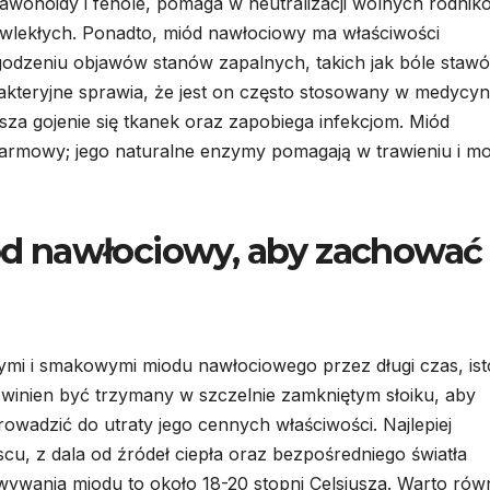
flawonoidy i fenole, pomaga w neutralizacji wolnych rodnik
wlekłych. Ponadto, miód nawłociowy ma właściwości
godzeniu objawów stanów zapalnych, takich jak bóle staw
akteryjne sprawia, że jest on często stosowany w medycyn
esza gojenie się tkanek oraz zapobiega infekcjom. Miód
armowy; jego naturalne enzymy pomagają w trawieniu i m
d nawłociowy, aby zachować
ymi i smakowymi miodu nawłociowego przez długi czas, ist
winien być trzymany w szczelnie zamkniętym słoiku, aby
wadzić do utraty jego cennych właściwości. Najlepiej
, z dala od źródeł ciepła oraz bezpośredniego światła
ywania miodu to około 18-20 stopni Celsjusza. Warto rów