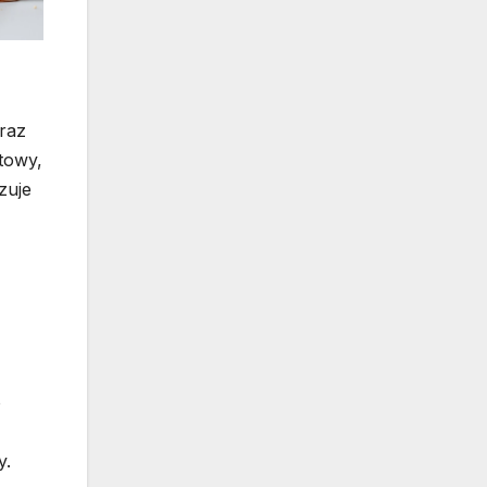
oraz
towy,
zuje
o
y.