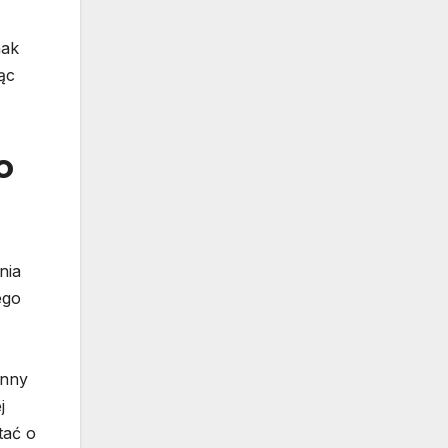
nak
ąc
o
nia
ego
inny
j
tać o