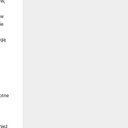
ów,
ów
ie
ogą
otne
nież