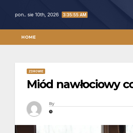
Skip
to
pon.. sie 10th, 2026
3:35:56 AM
content
HOME
ZDROWIE
Miód nawłociowy co 
By