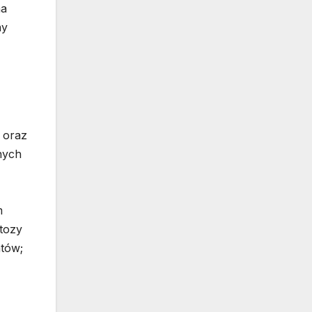
na
ny
 oraz
nych
m
ktozy
atów;