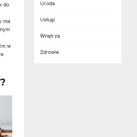
Uroda
k do
Usługi
wy ma
jnym
Wnętrza
izm w
Zdrowie
ze
u?