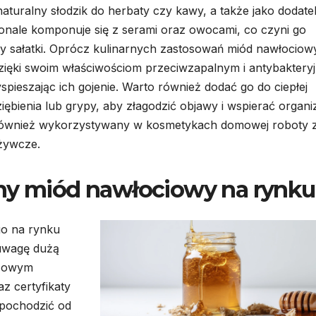
aturalny słodzik do herbaty czy kawy, a także jako dodate
onale komponuje się z serami oraz owocami, co czyni go
zy sałatki. Oprócz kulinarnych zastosowań miód nawłocio
zięki swoim właściwościom przeciwzapalnym i antybaktery
pieszając ich gojenie. Warto również dodać go do ciepłej
ębienia lub grypy, aby złagodzić objawy i wspierać organ
 również wykorzystywany w kosmetykach domowej roboty 
dżywcze.
lny miód nawłociowy na rynk
o na rynku
uwagę dużą
czowym
z certyfikaty
 pochodzić od