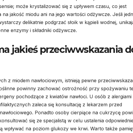
sensie; może krystalizować się z upływem czasu, co jest
 na jakość miodu ani na jego wartości odżywcze. Jeśli jed
tarczy delikatnie podgrzać słoik w kąpieli wodnej, unikaj
nne enzymy i składniki odżywcze.
a jakieś przeciwwskazania d
ych z miodem nawłociowym, istnieją pewne przeciwwskaza
 roślinne powinny zachować ostrożność przy spożywaniu t
ergeny pochodzące z kwiatów nawłoci. U osób z alergiami
ilaktycznych zaleca się konsultację z lekarzem przed
nawłociowego. Ponadto osoby cierpiące na cukrzycę pow
nsultować się ze specjalistą w celu ustalenia odpowiednie
ogą wpływać na poziom glukozy we krwi. Warto także pamię