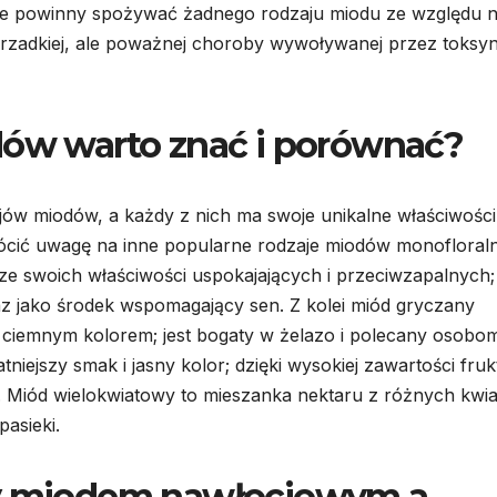
 nie powinny spożywać żadnego rodzaju miodu ze względu 
 rzadkiej, ale poważnej choroby wywoływanej przez toksy
dów warto znać i porównać?
jów miodów, a każdy z nich ma swoje unikalne właściwości
cić uwagę na inne popularne rodzaje miodów monofloral
 ze swoich właściwości uspokajających i przeciwzapalnych;
az jako środek wspomagający sen. Z kolei miód gryczany
 ciemnym kolorem; jest bogaty w żelazo i polecany osobo
niejszy smak i jasny kolor; dzięki wysokiej zawartości fru
ów. Miód wielokwiatowy to mieszanka nektaru z różnych kwi
pasieki.
zy miodem nawłociowym a