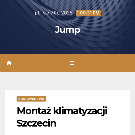
Skip
pt.. sie 7th, 2026
to
1:09:33 PM
content
Jump
BUDOWNICTWO
Montaż klimatyzacji
Szczecin