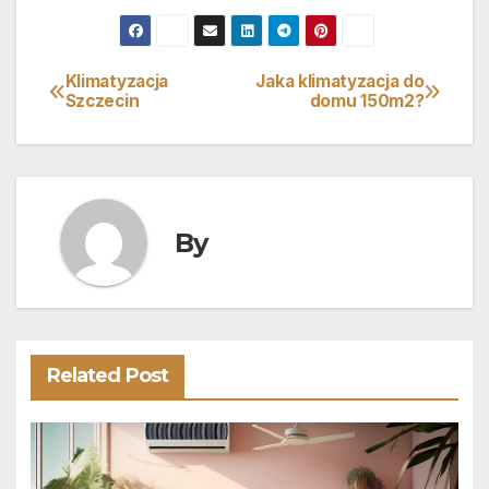
Klimatyzacja
Jaka klimatyzacja do
Nawigacja
Szczecin
domu 150m2?
wpisu
By
Related Post