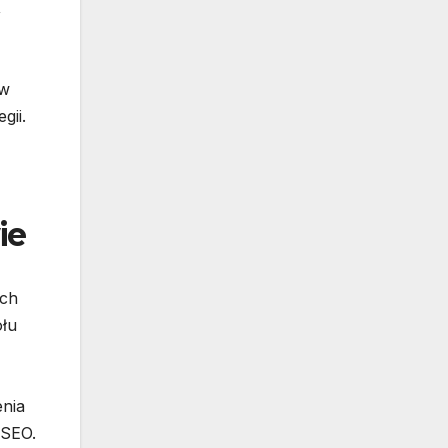
,
ów
gii.
ie
ych
ołu
enia
 SEO.