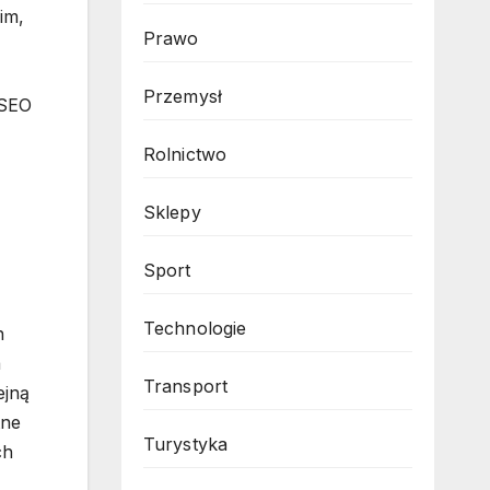
im,
Prawo
Przemysł
 SEO
Rolnictwo
Sklepy
Sport
Technologie
n
a
Transport
ejną
tne
Turystyka
ch