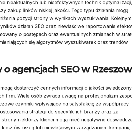
 nieaktualnych lub nieefektywnych technik optymalizacji
zy zakup linków niskiej jakości. Tego typu działania mogą
niżenia pozycji strony w wynikach wyszukiwania. Kolejnym
wyników działań SEO oraz niewłaściwe raportowanie efekt
ormowany o postępach oraz ewentualnych zmianach w strate
zmieniających się algorytmów wyszukiwarek oraz trendów
ów o agencjach SEO w Rzeszow
 mogą dostarczyć cennych informacji o jakości świadczon
ch firm. Wiele osób zwraca uwagę na profesjonalizm zesp
luczowe czynniki wpływające na satysfakcję ze współpracy.
ostosowania strategii do specyfiki ich branży oraz za
ej strony niektórzy klienci mogą mieć negatywne doświadcz
 kosztów usług lub niewłaściwym zarządzaniem kampanią