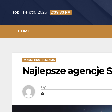
Skip
to
sob.. sie 8th, 2026
2:39:34 PM
content
HOME
MARKETING I REKLAMA
Najlepsze agencje
By