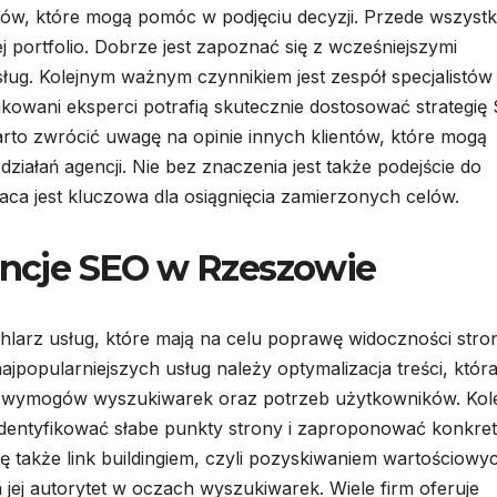
tów, które mogą pomóc w podjęciu decyzji. Przede wszystk
j portfolio. Dobrze jest zapoznać się z wcześniejszymi
ług. Kolejnym ważnym czynnikiem jest zespół specjalistów
kowani eksperci potrafią skutecznie dostosować strategię
arto zwrócić uwagę na opinie innych klientów, które mogą
ziałań agencji. Nie bez znaczenia jest także podejście do
aca jest kluczowa dla osiągnięcia zamierzonych celów.
gencje SEO w Rzeszowie
larz usług, które mają na celu poprawę widoczności stro
popularniejszych usług należy optymalizacja treści, któr
do wymogów wyszukiwarek oraz potrzeb użytkowników. Kol
zidentyfikować słabe punkty strony i zaproponować konkre
ię także link buildingiem, czyli pozyskiwaniem wartościowy
jej autorytet w oczach wyszukiwarek. Wiele firm oferuje