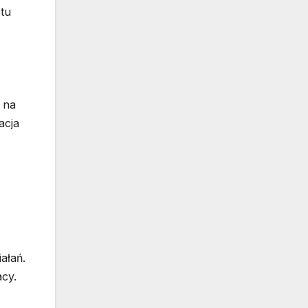
etu
 na
acja
ałań.
acy.