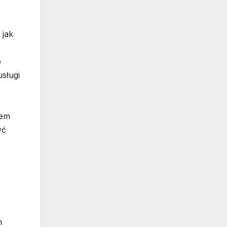
 jak
o
usługi
iem
yć
m