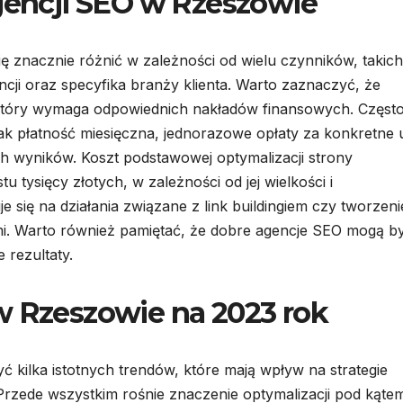
agencji SEO w Rzeszowie
 znacznie różnić w zależności od wielu czynników, takich
cji oraz specyfika branży klienta. Warto zaznaczyć, że
 który wymaga odpowiednich nakładów finansowych. Częst
jak płatność miesięczna, jednorazowe opłaty za konkretne 
h wyników. Koszt podstawowej optymalizacji strony
u tysięcy złotych, w zależności od jej wielkości i
je się na działania związane z link buildingiem czy tworzen
ami. Warto również pamiętać, że dobre agencje SEO mogą b
 rezultaty.
w Rzeszowie na 2023 rok
kilka istotnych trendów, które mają wpływ na strategie
Przede wszystkim rośnie znaczenie optymalizacji pod kąte