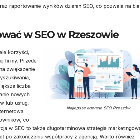
oraz raportowanie wyników działań SEO, co pozwala na bi
tować w SEO w Rzeszowie
le korzyści,
j firmy. Przede
na zwiększenie
yszukiwania,
iększa liczba
kanie nowych
w lub usług.
Najlepsze agencje SEO Rzeszów
ternetowa
kowników, co
cja w SEO to także długoterminowa strategia marketingow
wet po zakończeniu współpracy z agencją. Warto również