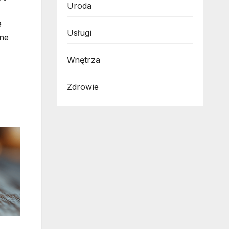
Uroda
,
e
Usługi
nne
Wnętrza
Zdrowie