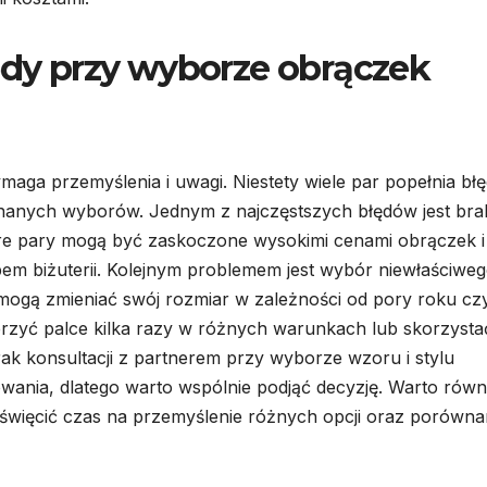
łędy przy wyborze obrączek
ga przemyślenia i uwagi. Niestety wiele par popełnia błę
onanych wyborów. Jednym z najczęstszych błędów jest bra
re pary mogą być zaskoczone wysokimi cenami obrączek i
em biżuterii. Kolejnym problemem jest wybór niewłaściwe
mogą zmieniać swój rozmiar w zależności od pory roku cz
mierzyć palce kilka razy w różnych warunkach lub skorzysta
ak konsultacji z partnerem przy wyborze wzoru i stylu
wania, dlatego warto wspólnie podjąć decyzję. Warto równ
święcić czas na przemyślenie różnych opcji oraz porówna