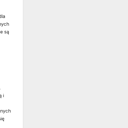
dla
tnych
je są
.
 i
nnych
ię