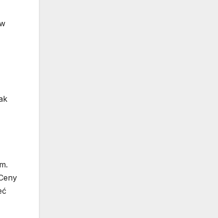
ów
ak
ym.
 Ceny
eć