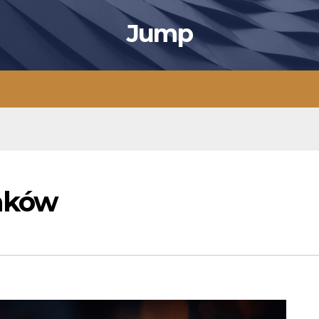
Jump
raków