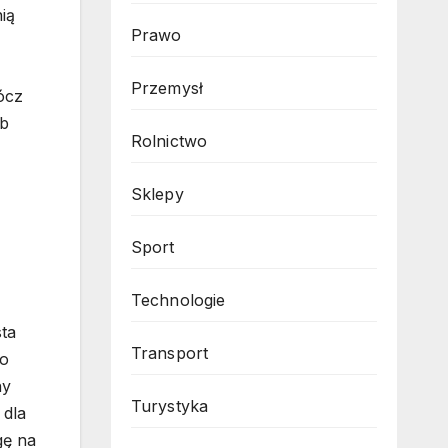
ią
Prawo
Przemysł
rócz
ub
Rolnictwo
Sklepy
Sport
Technologie
sta
Transport
to
ny
Turystyka
 dla
gę na