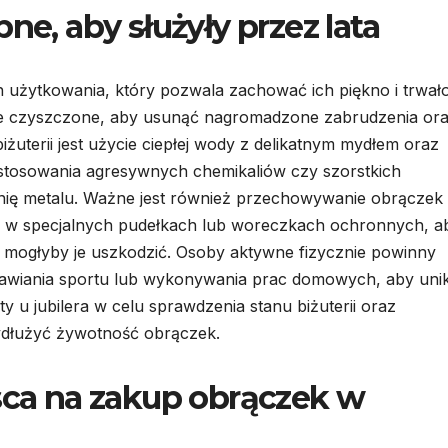
ne, aby służyły przez lata
ch użytkowania, który pozwala zachować ich piękno i trwał
rnie czyszczone, aby usunąć nagromadzone zabrudzenia or
uterii jest użycie ciepłej wody z delikatnym mydłem oraz
 stosowania agresywnych chemikaliów czy szorstkich
nię metalu. Ważne jest również przechowywanie obrączek
je w specjalnych pudełkach lub woreczkach ochronnych, a
e mogłyby je uszkodzić. Osoby aktywne fizycznie powinny
awiania sportu lub wykonywania prac domowych, aby uni
y u jubilera w celu sprawdzenia stanu biżuterii oraz
dłużyć żywotność obrączek.
jsca na zakup obrączek w