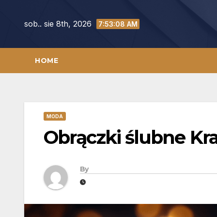
Skip
to
sob.. sie 8th, 2026
7:53:09 AM
content
HOME
MODA
Obrączki ślubne K
By