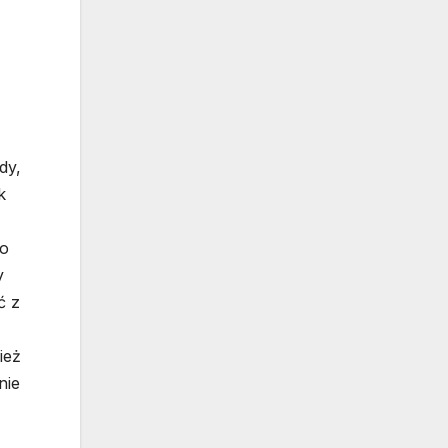
dy,
k
go
y
ć z
ież
nie