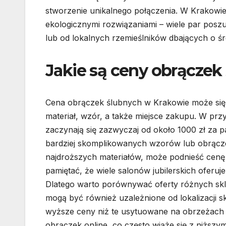
stworzenie unikalnego połączenia. W Krakowi
ekologicznymi rozwiązaniami – wiele par pos
lub od lokalnych rzemieślników dbających o ś
Jakie są ceny obrączek
Cena obrączek ślubnych w Krakowie może się z
materiał, wzór, a także miejsce zakupu. W pr
zaczynają się zazwyczaj od około 1000 zł za p
bardziej skomplikowanych wzorów lub obrącze
najdroższych materiałów, może podnieść cenę 
pamiętać, że wiele salonów jubilerskich oferu
Dlatego warto porównywać oferty różnych skl
mogą być również uzależnione od lokalizacji 
wyższe ceny niż te usytuowane na obrzeżach 
obrączek online, co często wiąże się z niższym