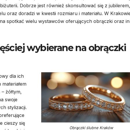
iżuterii. Dobrze jest również skonsultować się z jubilerem
 oraz doradzi w kwestii rozmiaru i materiału. W Krakowi
żna spotkać wielu wystawców oferujących obrączki oraz i
zęściej wybierane na obrączki
owy dla ich
m materiałem
 – żółtym,
ma swoje
 stylizacji.
preferujące
 cieszy się
Obrączki ślubne Kraków