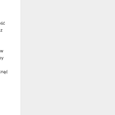
ość
az
 w
by
knąć