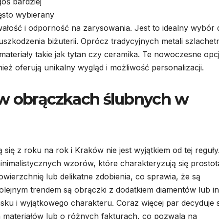
oś bardziej
ęsto wybierany
ałość i odporność na zarysowania. Jest to idealny wybór 
uszkodzenia biżuterii. Oprócz tradycyjnych metali szlache
materiały takie jak tytan czy ceramika. Te nowoczesne opc
ież oferują unikalny wygląd i możliwość personalizacji.
 w obrączkach ślubnych w
ię z roku na rok i Kraków nie jest wyjątkiem od tej reguły
nimalistycznych wzorów, które charakteryzują się prostotą
owierzchnię lub delikatne zdobienia, co sprawia, że są
 Kolejnym trendem są obrączki z dodatkiem diamentów lub i
lasku i wyjątkowego charakteru. Coraz więcej par decyduje s
materiałów lub o różnych fakturach, co pozwala na