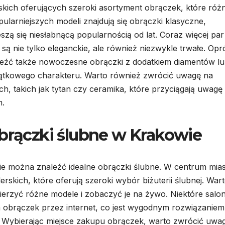
skich oferujących szeroki asortyment obrączek, które różn
ularniejszych modeli znajdują się obrączki klasyczne,
eszą się niesłabnącą popularnością od lat. Coraz więcej par
 są nie tylko eleganckie, ale również niezwykle trwałe. Op
eźć także nowoczesne obrączki z dodatkiem diamentów l
yjątkowego charakteru. Warto również zwrócić uwagę na
, takich jak tytan czy ceramika, które przyciągają uwagę
m.
obrączki ślubne w Krakowie
zie można znaleźć idealne obrączki ślubne. W centrum mia
rskich, które oferują szeroki wybór biżuterii ślubnej. War
ierzyć różne modele i zobaczyć je na żywo. Niektóre salo
a obrączek przez internet, co jest wygodnym rozwiązaniem
. Wybierając miejsce zakupu obrączek, warto zwrócić uwa