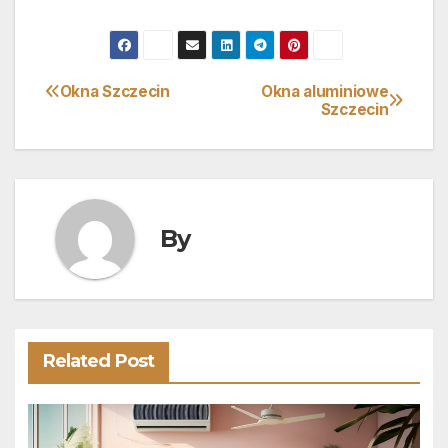
Okna Szczecin
Okna aluminiowe
Nawigacja
Szczecin
wpisu
By
Related Post