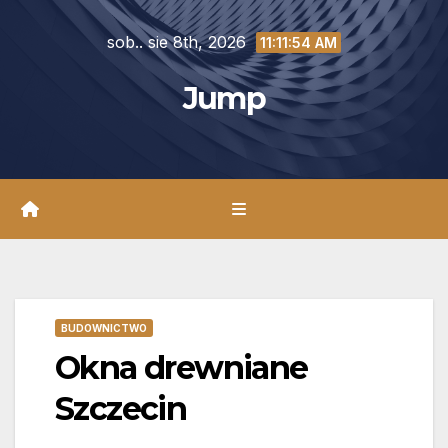
Skip
sob.. sie 8th, 2026
to
11:11:55 AM
content
Jump
BUDOWNICTWO
Okna drewniane
Szczecin