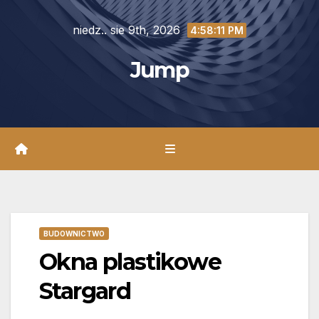
Skip
niedz.. sie 9th, 2026
to
4:58:12 PM
content
Jump
BUDOWNICTWO
Okna plastikowe
Stargard