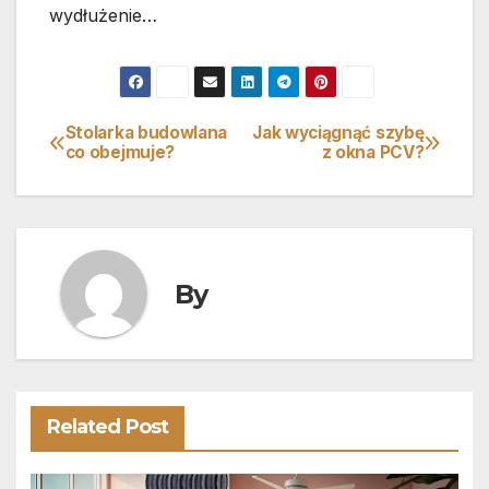
wydłużenie…
Stolarka budowlana
Jak wyciągnąć szybę
Nawigacja
co obejmuje?
z okna PCV?
wpisu
By
Related Post