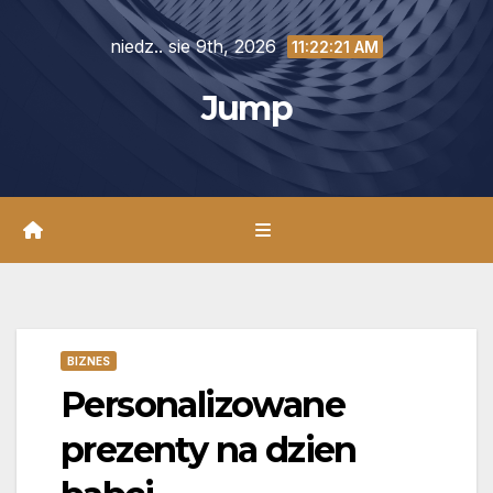
Skip
niedz.. sie 9th, 2026
to
11:22:22 AM
content
Jump
BIZNES
Personalizowane
prezenty na dzien