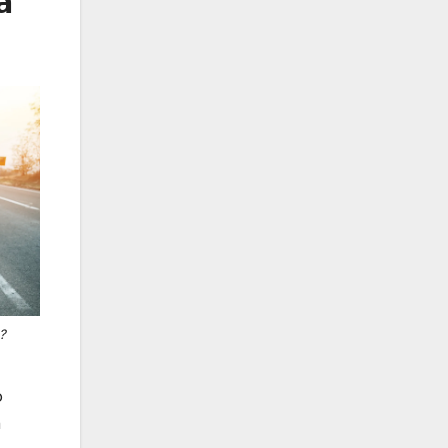
a
?
o
h