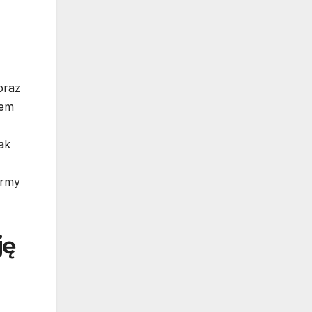
oraz
iem
ak
irmy
ję