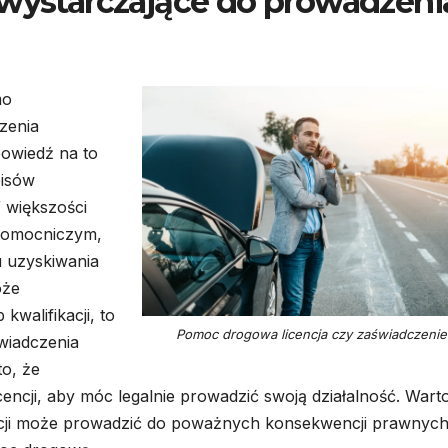
 wystarczające do prowadzeni
mo
zenia
powiedź na to
pisów
 większości
pomocniczym,
 uzyskiwania
oże
walifikacji, to
Pomoc drogowa licencja czy zaświadczenie
wiadczenia
o, że
cencji, aby móc legalnie prowadzić swoją działalność. Wart
ncji może prowadzić do poważnych konsekwencji prawnyc