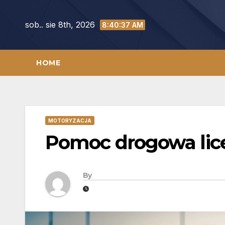
Skip
to
sob.. sie 8th, 2026
8:40:38 AM
content
HOME
MOTORYZACJA
Pomoc drogowa lice
By