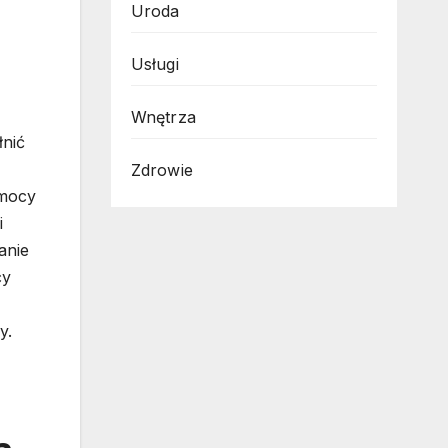
Uroda
Usługi
Wnętrza
łnić
Zdrowie
omocy
i
anie
cy
y.