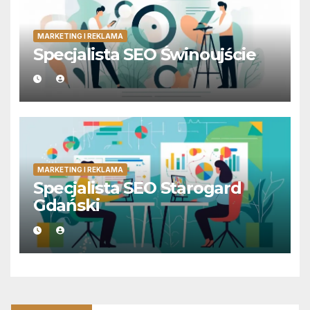
MARKETING I REKLAMA
Specjalista SEO Świnoujście
MARKETING I REKLAMA
Specjalista SEO Starogard
Gdański