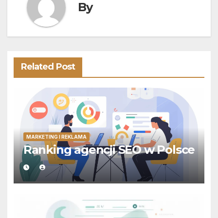
By
Related Post
MARKETING I REKLAMA
Ranking agencji SEO w Polsce