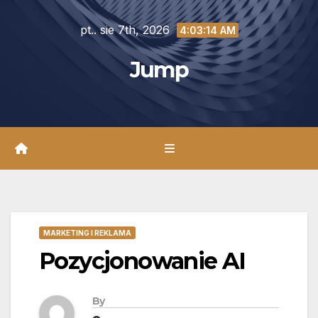
Skip
pt.. sie 7th, 2026
to
4:03:15 AM
content
Jump
MARKETING I REKLAMA
Pozycjonowanie AI
By