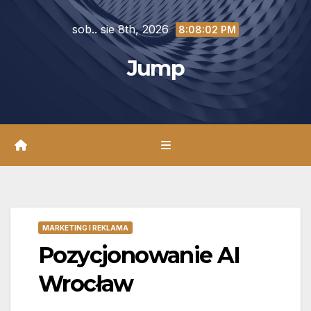
Skip
sob.. sie 8th, 2026
to
8:08:03 PM
content
Jump
MARKETING I REKLAMA
Pozycjonowanie AI
Wrocław