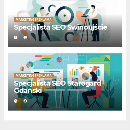
MARKETING I REKLAMA
Specjalista SEO Świnoujście
MARKETING I REKLAMA
Specjalista SEO Starogard
Gdański