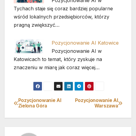
Pozycjonowanie AI w
Tychach staje się coraz bardziej popularne
wśród lokalnych przedsiębiorców, którzy
pragną zwiększyć…
Pozycjonowanie AI Katowice
Pozycjonowanie AI w
Katowicach to temat, który zyskuje na
znaczeniu w miarę jak coraz więcej…
Pozycjonowanie AI
Pozycjonowanie AI
Nawigacja
Zielona Góra
Warszawa
wpisu