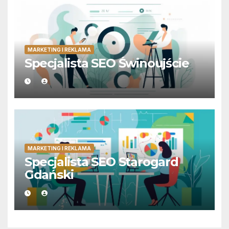
MARKETING I REKLAMA
Specjalista SEO Świnoujście
MARKETING I REKLAMA
Specjalista SEO Starogard
Gdański