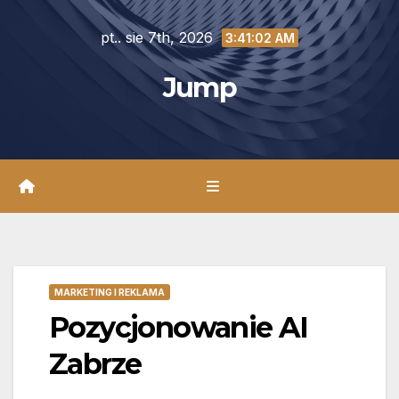
Skip
pt.. sie 7th, 2026
to
3:41:03 AM
content
Jump
MARKETING I REKLAMA
Pozycjonowanie AI
Zabrze