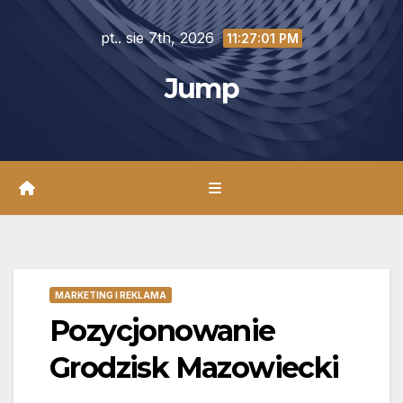
Skip
pt.. sie 7th, 2026
to
11:27:02 PM
content
Jump
MARKETING I REKLAMA
Pozycjonowanie
Grodzisk Mazowiecki