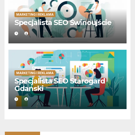
MARKETING I REKLAMA
Specjalista SEO Świnoujście
MARKETING I REKLAMA
Specjalista SEO Starogard
Gdański