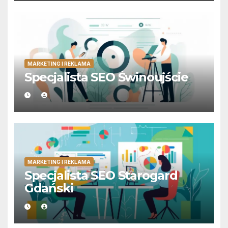
MARKETING I REKLAMA
Specjalista SEO Świnoujście
MARKETING I REKLAMA
Specjalista SEO Starogard
Gdański