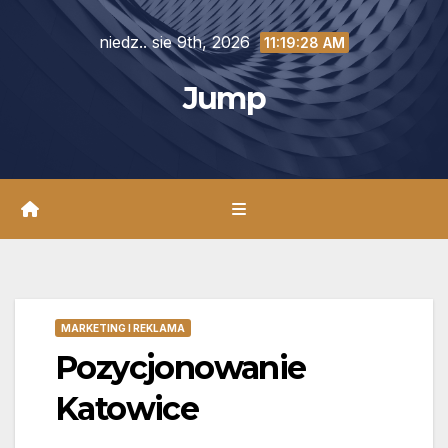
Skip
niedz.. sie 9th, 2026
to
11:19:30 AM
content
Jump
MARKETING I REKLAMA
Pozycjonowanie
Katowice