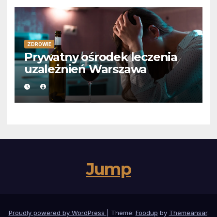
ZDROWIE
Prywatny ośrodek leczenia
uzależnień Warszawa
Jump
Proudly powered by WordPress
|
Theme:
Foodup
by
Themeansar
.