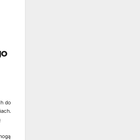
go
ch do
iach.
ą
 mogą