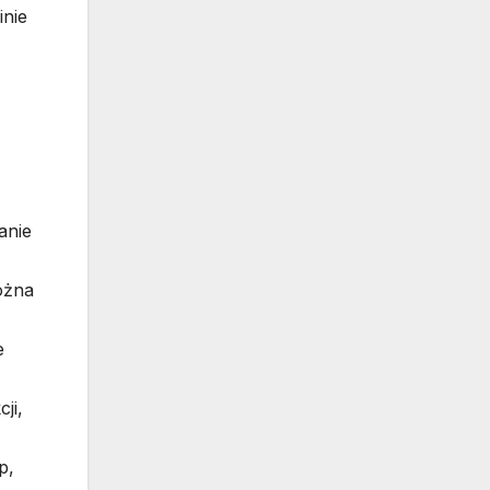
inie
anie
ożna
e
ji,
p,