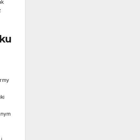
ak
z
iku
irmy
ki
ejnym
i