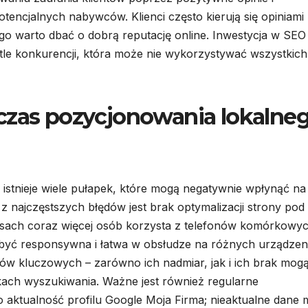
tencjalnych nabywców. Klienci często kierują się opiniami
o warto dbać o dobrą reputację online. Inwestycja w SEO
 tle konkurencji, która może nie wykorzystywać wszystkich
czas pozycjonowania lokalne
stnieje wiele pułapek, które mogą negatywnie wpłynąć na
 najczęstszych błędów jest brak optymalizacji strony pod
asach coraz więcej osób korzysta z telefonów komórkowy
i być responsywna i łatwa w obsłudze na różnych urządzen
łów kluczowych – zarówno ich nadmiar, jak i ich brak mog
kach wyszukiwania. Ważne jest również regularne
 o aktualność profilu Google Moja Firma; nieaktualne dane