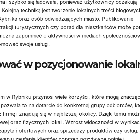
wna i szybko się ładowała, ponieważ użytkownicy oczekują
olejną techniką jest tworzenie lokalnych treści blogowyc
ybnika oraz osób odwiedzających miasto. Publikowanie
trakcji turystycznych czy porad dla mieszkańców może p
e można zapomnieć o aktywności w mediach społecznościo
mować swoje usługi.
ować w pozycjonowanie lokal
rm w Rybniku przynosi wiele korzyści, które mogą znaczą
pozwala to na dotarcie do konkretnej grupy odbiorców, kt
irmę i znajdują się w najbliższej okolicy. Dzięki temu moż
towej oraz fizycznych lokali. Wzrost widoczności w wynika
 zapytań ofertowych oraz sprzedaży produktów czy usług.
aniu zaufania klientów poprzez pozytywne opinie i