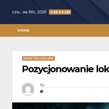
Skip
to
czw.. sie 6th, 2026
3:48:05 AM
content
HOME
MARKETING I REKLAMA
Pozycjonowanie lok
By