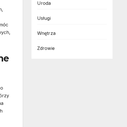
Uroda
h,
Usługi
omóc
wych,
Wnętrza
Zdrowie
ne
co
órzy
na
ch