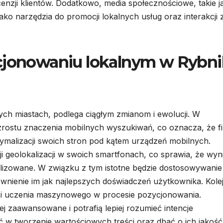
cenzji klientów. Dodatkowo, media społecznościowe, takie j
o narzędzia do promocji lokalnych usług oraz interakcji 
ycjonowaniu lokalnym w Rybn
ych miastach, podlega ciągłym zmianom i ewolucji. W
zrostu znaczenia mobilnych wyszukiwań, co oznacza, że f
ptymalizacji swoich stron pod kątem urządzeń mobilnych.
i geolokalizacji w swoich smartfonach, co sprawia, że wyni
nalizowane. W związku z tym istotne będzie dostosowywanie
ewnienie im jak najlepszych doświadczeń użytkownika. Kol
cji i uczenia maszynowego w procesie pozycjonowania.
j zaawansowane i potrafią lepiej rozumieć intencje
w tworzenie wartościowych treści oraz dbać o ich jakość 