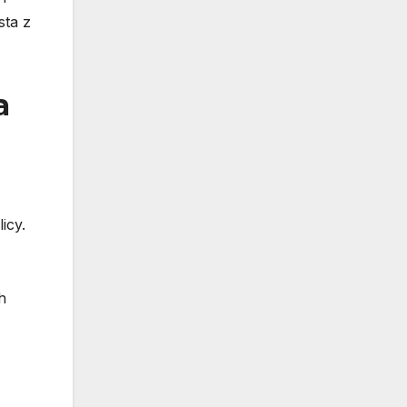
sta z
a
icy.
h