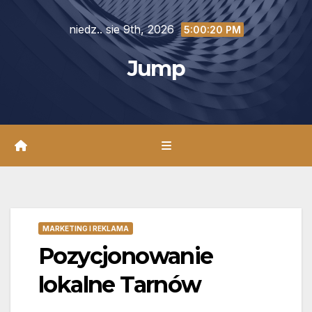
Skip
niedz.. sie 9th, 2026
to
5:00:21 PM
content
Jump
MARKETING I REKLAMA
Pozycjonowanie
lokalne Tarnów