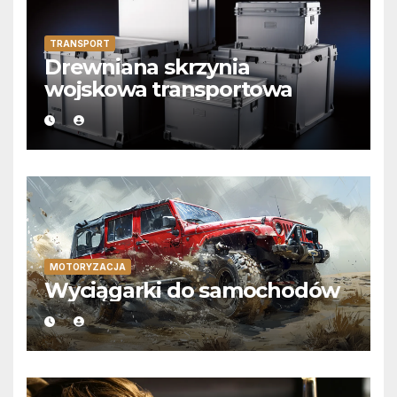
TRANSPORT
Drewniana skrzynia
wojskowa transportowa
MOTORYZACJA
Wyciągarki do samochodów