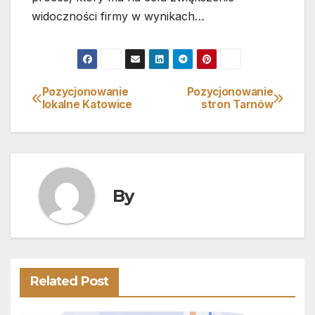
widoczności firmy w wynikach…
Pozycjonowanie
Pozycjonowanie
Nawigacja
lokalne Katowice
stron Tarnów
wpisu
By
Related Post