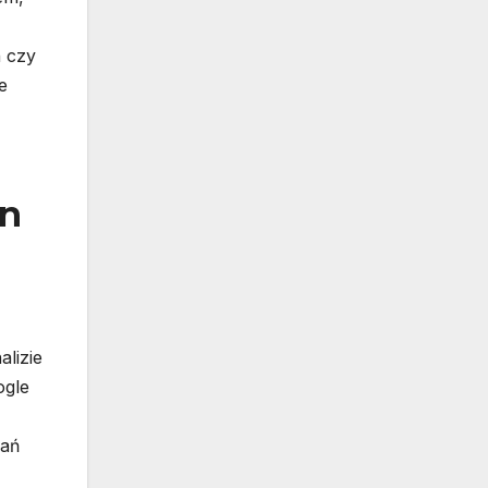
h czy
e
on
lizie
ogle
łań