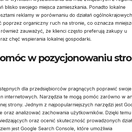
ń blisko swojego miejsca zamieszkania. Ponadto lokalne
kosztami reklamy w porównaniu do działań ogólnokrajowyc
poprzez organiczny ruch na stronie, co oznacza mniejsz
również zauważyć, że klienci często preferują zakupy u
az chęć wspierania lokalnej gospodarki.
pomóc w pozycjonowaniu str
 dostępnych dla przedsiębiorców pragnących poprawić swoje
on internetowych. Narzędzia te mogą pomóc zarówno w ana
nej strony. Jednym z najpopularniejszych narzędzi jest Go
nie oraz analizować zachowania użytkowników. Dzięki temu
dwiedzających oraz ocenić skuteczność prowadzonych dzia
iem jest Google Search Console, które umożliwia