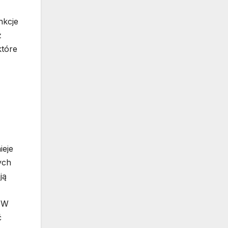
nkcje
ż
które
ieje
ych
ją
. W
ć