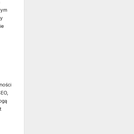
m
żnym
by
ie
ności
SEO,
mogą
t