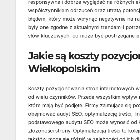
responsywna i dobrze wyglądać na różnych e
współczynnikiem odrzuceń oraz utratą potencja
błędem, który może wpłynąć negatywnie na ran
były one zgodne z aktualnymi trendami i potr
słów kluczowych, co może być postrzegane p
Jakie są koszty pozycj
Wielkopolskim
Koszty pozycjonowania stron internetowych w 
od wielu czynników. Przede wszystkim wpływ 
które mają być podjęte. Firmy zajmujące się 
obejmować audyt SEO, optymalizację treści, li
podstawowego audytu SEO może wynosić od kilku
złożoności strony. Optymalizacja treści to kol
tekstów mogą się różnić w zależności od ich dłu