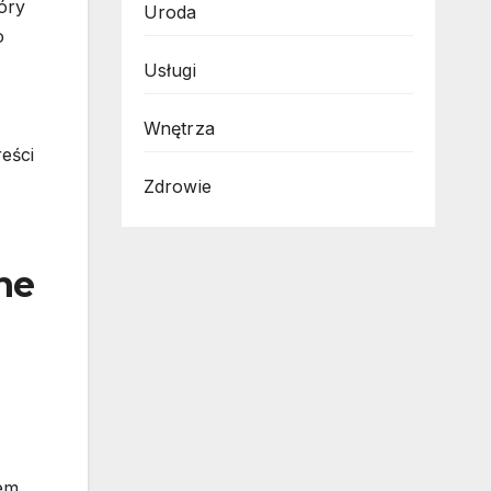
óry
Uroda
o
Usługi
Wnętrza
reści
Zdrowie
ne
em,