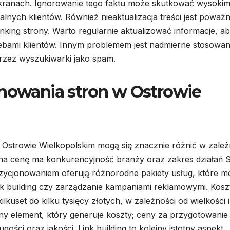
kranach. Ignorowanie tego faktu może skutkować wysoki
lnych klientów. Również nieaktualizacja treści jest powa
king strony. Warto regularnie aktualizować informacje, a
zebami klientów. Innym problemem jest nadmierne stosowan
rzez wyszukiwarki jako spam.
onowania stron w Ostrowie
Ostrowie Wielkopolskim mogą się znacznie różnić w zależ
na cenę ma konkurencyjność branży oraz zakres działań 
pozycjonowaniem oferują różnorodne pakiety usług, które 
nk building czy zarządzanie kampaniami reklamowymi. Kosz
set do kilku tysięcy złotych, w zależności od wielkości i
ejny element, który generuje koszty; ceny za przygotowanie
gości oraz jakości. Link building to kolejny istotny aspekt