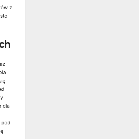
ków z
ęsto
ych
raz
ola
się
eż
by
 dla
a pod
ię