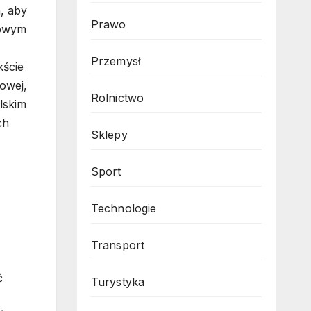
, aby
Prawo
zowym
Przemysł
kście
owej,
Rolnictwo
lskim
ch
Sklepy
Sport
Technologie
Transport
ć
Turystyka