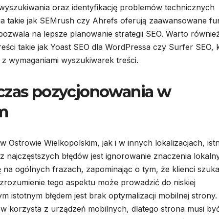
wyszukiwania oraz identyfikację problemów technicznych
ia takie jak SEMrush czy Ahrefs oferują zaawansowane fu
pozwala na lepsze planowanie strategii SEO. Warto równie
reści takie jak Yoast SEO dla WordPressa czy Surfer SEO, 
e z wymaganiami wyszukiwarek treści.
dczas pozycjonowania w
m
strowie Wielkopolskim, jak i w innych lokalizacjach, istn
 najczęstszych błędów jest ignorowanie znaczenia lokaln
 na ogólnych frazach, zapominając o tym, że klienci szuka
ezrozumienie tego aspektu może prowadzić do niskiej
 istotnym błędem jest brak optymalizacji mobilnej strony
ów korzysta z urządzeń mobilnych, dlatego strona musi by