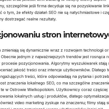
, szczególnie jeśli firma decyduje się na pozyskiwanie lin
ć o tym, że efekty działań SEO nie są natychmiastowe i cz
y dostrzegać realne rezultaty.
cjonowaniu stron internetow
zmieniają się dynamicznie wraz z rozwojem technologii o
 Obecnie jednym z najważniejszych trendów jest rosnąca r
w procesie pozycjonowania. Algorytmy wyszukiwarek stają 
oceniać jakość treści oraz intencje użytkowników. Dlatego t
ngażujących treści, które odpowiadają na pytania i potrze
rost znaczenia lokalnego SEO, co ma szczególne znaczenie
k te w Ostrowie Wielkopolskim. Użytkownicy coraz częściej
owania lokalnych usług i produktów, dlatego optymalizacj
wnież video marketing zyskuje na znaczeniu; filmy stają s