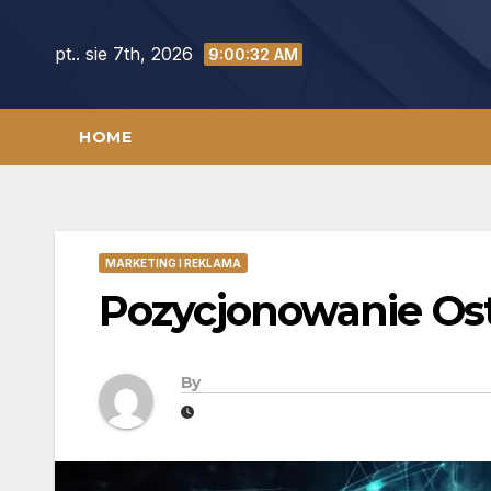
Skip
to
pt.. sie 7th, 2026
9:00:33 AM
content
HOME
MARKETING I REKLAMA
Pozycjonowanie Os
By