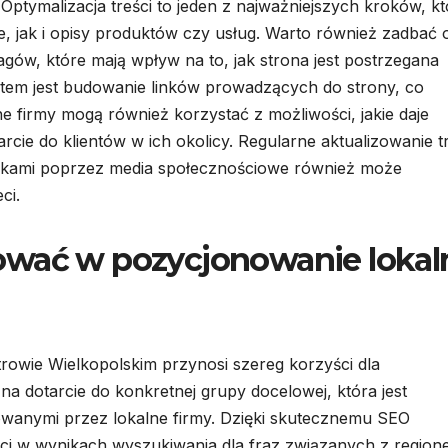
ptymalizacja treści to jeden z najważniejszych kroków, kt
, jak i opisy produktów czy usług. Warto również zadbać 
gów, które mają wpływ na to, jak strona jest postrzegana
ntem jest budowanie linków prowadzących do strony, co
ne firmy mogą również korzystać z możliwości, jakie daje
rcie do klientów w ich okolicy. Regularne aktualizowanie t
nikami poprzez media społecznościowe również może
ci.
ować w pozycjonowanie lokal
owie Wielkopolskim przynosi szereg korzyści dla
na dotarcie do konkretnej grupy docelowej, która jest
owanymi przez lokalne firmy. Dzięki skutecznemu SEO
ci w wynikach wyszukiwania dla fraz związanych z region