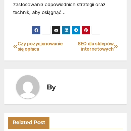
zastosowania odpowiednich strategii oraz
technik, aby osiągnąć…
Czy pozycjonowanie
SEO dla sklepów
Nawigacja
się opłaca
internetowych
wpisu
By
Related Post