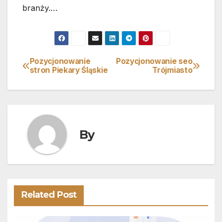
branży.…
Pozycjonowanie
Pozycjonowanie seo
Nawigacja
stron Piekary Śląskie
Trójmiasto
wpisu
By
Related Post