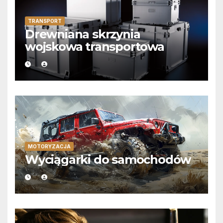
TRANSPORT
Drewniana skrzynia
wojskowa transportowa
MOTORYZACJA
Wyciągarki do samochodów