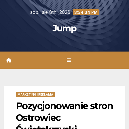
Skip
sob.. sie 8th, 2026
to
3:34:36 PM
content
Jump
MARKETING I REKLAMA
Pozycjonowanie stron
Ostrowiec