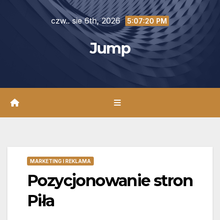
Skip
czw.. sie 6th, 2026
to
5:07:21 PM
content
Jump
MARKETING I REKLAMA
Pozycjonowanie stron
Piła