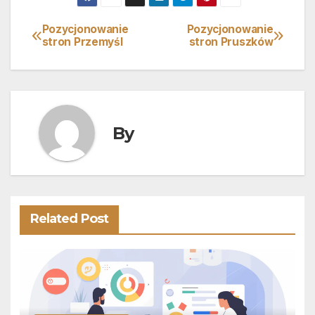
Pozycjonowanie
Pozycjonowanie
Nawigacja
stron Przemyśl
stron Pruszków
wpisu
By
Related Post