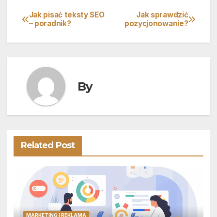
Jak pisać teksty SEO
Jak sprawdzić
Nawigacja
– poradnik?
pozycjonowanie?
wpisu
By
Related Post
MARKETING I REKLAMA