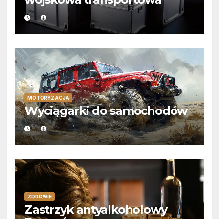
MOTORYZACJA
Wyciągarki do samochodów
ZDROWIE
Zastrzyk antyalkoholowy