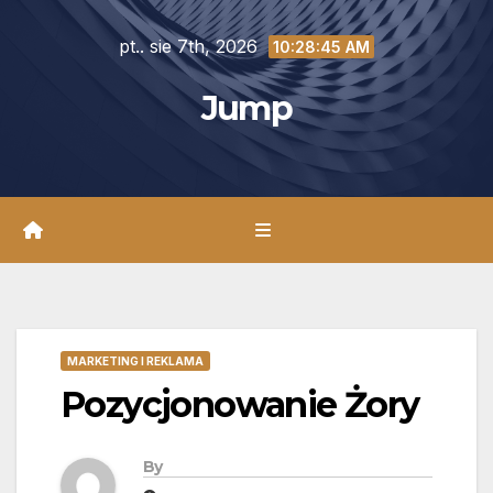
Skip
pt.. sie 7th, 2026
to
10:28:46 AM
content
Jump
MARKETING I REKLAMA
Pozycjonowanie Żory
By