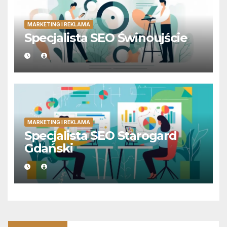
MARKETING I REKLAMA
Specjalista SEO Świnoujście
MARKETING I REKLAMA
Specjalista SEO Starogard
Gdański