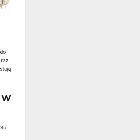
 do
oraz
stują
w w
elu