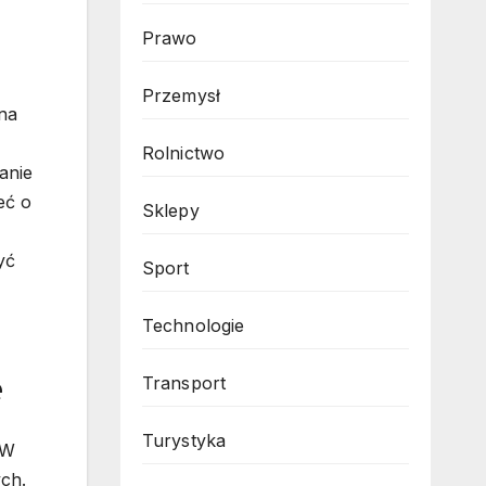
Prawo
Przemysł
na
Rolnictwo
anie
eć o
Sklepy
yć
Sport
Technologie
e
Transport
Turystyka
 W
ych.