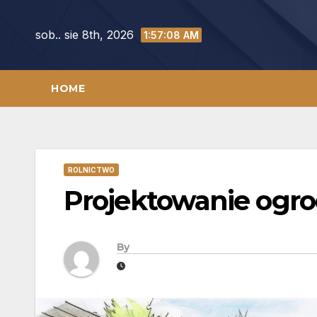
Skip
to
sob.. sie 8th, 2026
1:57:09 AM
content
HOME
ROLNICTWO
Projektowanie ogr
By