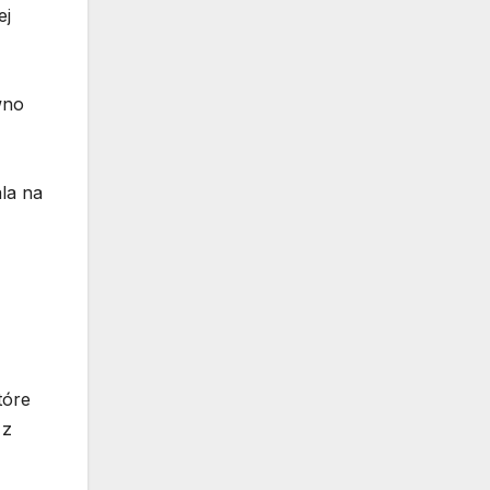
ej
wno
la na
tóre
 z