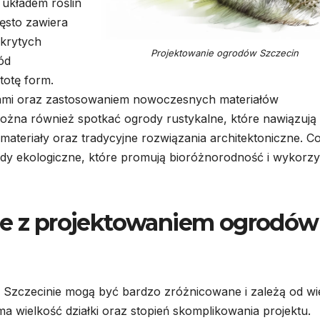
 układem roślin
ęsto zawiera
krytych
Projektowanie ogrodów Szczecin
ód
totę form.
tami oraz zastosowaniem nowoczesnych materiałów
ożna również spotkać ogrody rustykalne, które nawiązują
e materiały oraz tradycyjne rozwiązania architektoniczne. C
ody ekologiczne, które promują bioróżnorodność i wykorzy
ane z projektowaniem ogrodó
Szczecinie mogą być bardzo zróżnicowane i zależą od wi
 wielkość działki oraz stopień skomplikowania projektu.