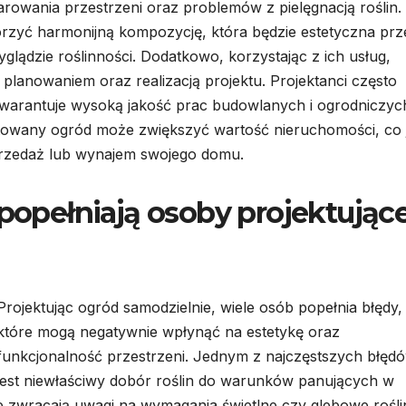
owania przestrzeni oraz problemów z pielęgnacją roślin.
worzyć harmonijną kompozycję, która będzie estetyczna prz
lądzie roślinności. Dodatkowo, korzystając z ich usług,
planowaniem oraz realizacją projektu. Projektanci często
warantuje wysoką jakość prac budowlanych i ogrodniczyc
ktowany ogród może zwiększyć wartość nieruchomości, co 
przedaż lub wynajem swojego domu.
 popełniają osoby projektując
Projektując ogród samodzielnie, wiele osób popełnia błędy,
które mogą negatywnie wpłynąć na estetykę oraz
funkcjonalność przestrzeni. Jednym z najczęstszych błęd
jest niewłaściwy dobór roślin do warunków panujących w
e zwracają uwagi na wymagania świetlne czy glebowe rośli