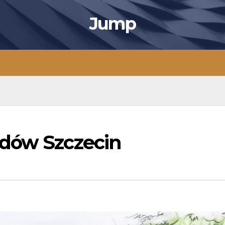
Jump
odów Szczecin