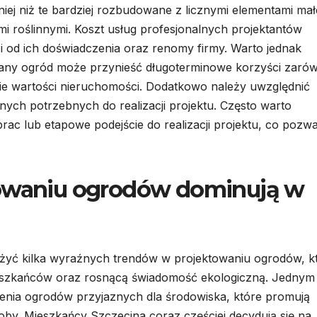
ej niż te bardziej rozbudowane z licznymi elementami mał
i roślinnymi. Koszt usług profesjonalnych projektantów
 od ich doświadczenia oraz renomy firmy. Warto jednak
wany ogród może przynieść długoterminowe korzyści zaró
nie wartości nieruchomości. Dodatkowo należy uwzględnić
ych potrzebnych do realizacji projektu. Często warto
ac lub etapowe podejście do realizacji projektu, co pozwa
towaniu ogrodów dominują w
żyć kilka wyraźnych trendów w projektowaniu ogrodów, k
mieszkańców oraz rosnącą świadomość ekologiczną. Jednym
zenia ogrodów przyjaznych dla środowiska, które promują
oby. Mieszkańcy Szczecina coraz częściej decydują się na