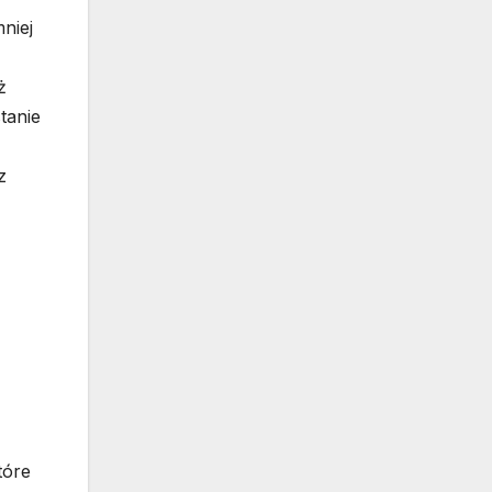
niej
ż
tanie
z
tóre