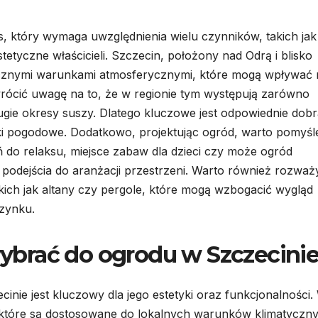
, który wymaga uwzględnienia wielu czynników, takich jak
stetyczne właścicieli. Szczecin, położony nad Odrą i blisko
ficznymi warunkami atmosferycznymi, które mogą wpływać 
wrócić uwagę na to, że w regionie tym występują zarówno
ugie okresy suszy. Dlatego kluczowe jest odpowiednie dobr
ki pogodowe. Dodatkowo, projektując ogród, warto pomyśl
ń do relaksu, miejsce zabaw dla dzieci czy może ogród
odejścia do aranżacji przestrzeni. Warto również rozważ
kich jak altany czy pergole, które mogą wzbogacić wygląd
czynku.
 wybrać do ogrodu w Szczecini
nie jest kluczowy dla jego estetyki oraz funkcjonalności.
n, które są dostosowane do lokalnych warunków klimatyczn