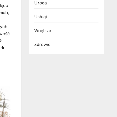
Uroda
lędu
nich,
Usługi
żych
Wnętrza
owość
ż
Zdrowie
odu.