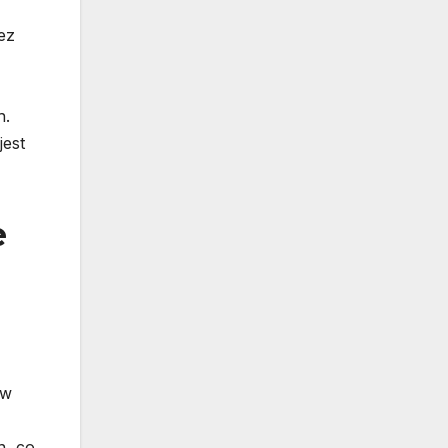
ez
h.
jest
e
ów
n, co