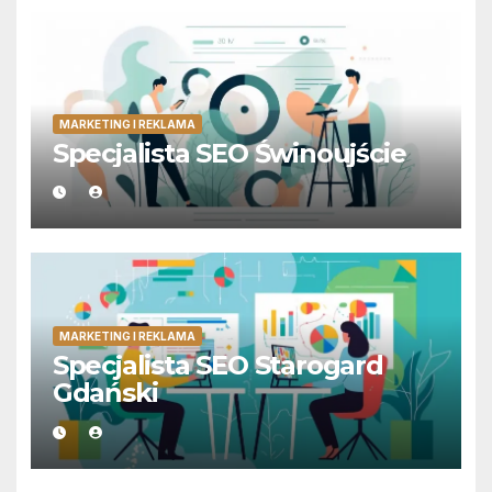
MARKETING I REKLAMA
Specjalista SEO Świnoujście
MARKETING I REKLAMA
Specjalista SEO Starogard
Gdański