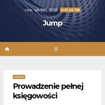
Skip
czw.. sie 6th, 2026
to
6:41:08 PM
content
Jump
USŁUGI
Prowadzenie pełnej
księgowości