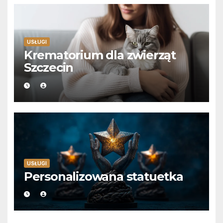
USŁUGI
Krematorium dla zwierząt
Szczecin
USŁUGI
Personalizowana statuetka