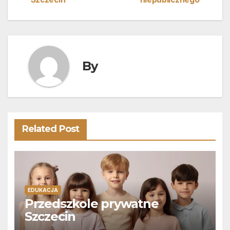
wpisu
By
Related Post
EDUKACJA
Przedszkole prywatne
Szczecin